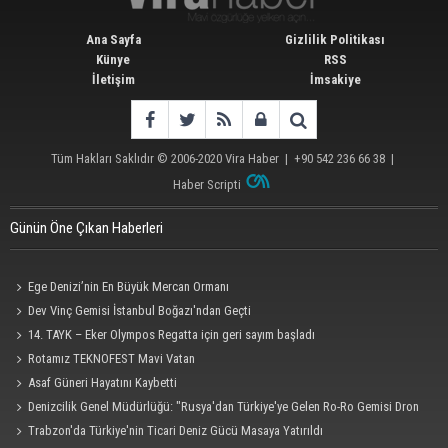
Ana Sayfa
Gizlilik Politikası
Künye
RSS
İletişim
İmsakiye
Tüm Hakları Saklıdır © 2006-2020
Vira Haber
| +90 542 236 66 38 |
Haber Scripti
Günün Öne Çıkan Haberleri
Ege Denizi’nin En Büyük Mercan Ormanı
Dev Vinç Gemisi İstanbul Boğazı'ndan Geçti
14. TAYK – Eker Olympos Regatta için geri sayım başladı
Rotamız TEKNOFEST Mavi Vatan
Asaf Güneri Hayatını Kaybetti
Denizcilik Genel Müdürlüğü: "Rusya'dan Türkiye'ye Gelen Ro-Ro Gemisi Dron
Saldırısına Uğradı"
Trabzon'da Türkiye'nin Ticari Deniz Gücü Masaya Yatırıldı