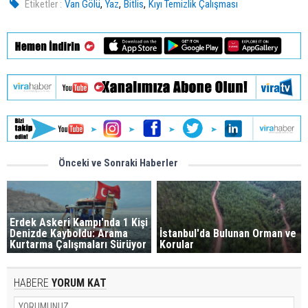
,
,
,
Etiketler :
Van Gölü
Yaz
Bitlis
Kıyı Temizlik Çalışması
Önceki ve Sonraki Haberler
Erdek Askeri Kampı'nda 1 Kişi
Denizde Kayboldu: Arama
İstanbul'da Bulunan Orman ve
Kurtarma Çalışmaları Sürüyor
Korular
HABERE
YORUM KAT