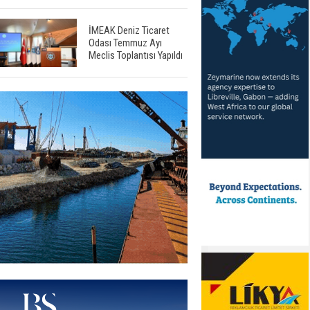
İMEAK Deniz Ticaret
Odası Temmuz Ayı
Meclis Toplantısı Yapıldı