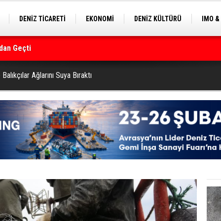
DENİZ TİCARETİ
EKONOMİ
DENİZ KÜLTÜRÜ
IMO &
EKLE
BALIKÇILIK
ÇEVRE
SEKTÖRDEN
rmanı
Balıkçılar Ağlarını Suya Bıraktı