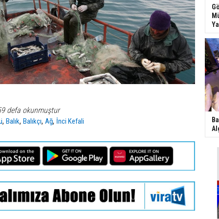
Gö
Mü
Ya
59 defa okunmuştur
Ba
,
,
,
,
ü
Balık
Balıkçı
Ağ
İnci Kefali
Al