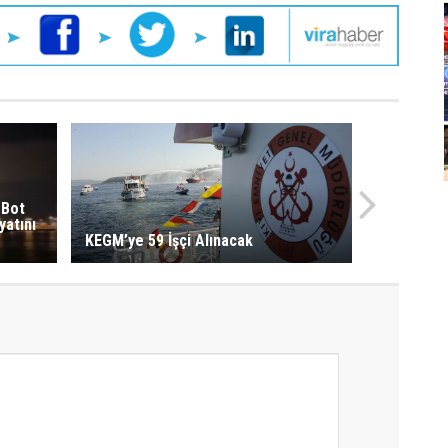
 Bot
yatını
KEGM’ye 59 İşçi Alınacak