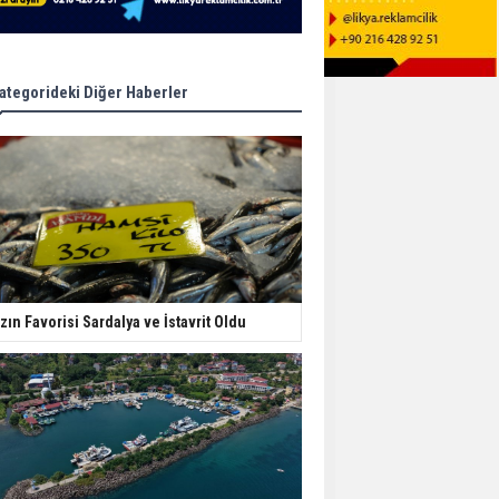
ategorideki Diğer Haberler
zın Favorisi Sardalya ve İstavrit Oldu