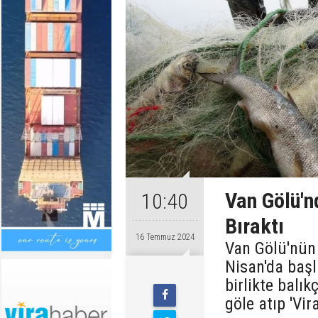
Van Gölü'n
10:40
Bıraktı
16 Temmuz 2024
Van Gölü'nün 
Nisan'da baş
birlikte balık
göle atıp 'Vir