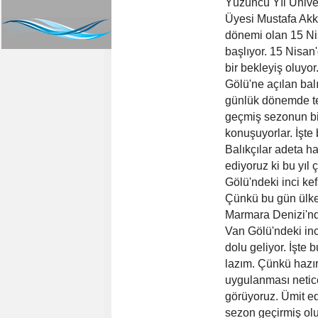
Yüzüncü Yıl Üniver
Üyesi Mustafa Akk
dönemi olan 15 Ni
başlıyor. 15 Nisan
bir bekleyiş oluyo
Gölü'ne açılan balı
günlük dönemde tek
geçmiş sezonun bi
konuşuyorlar. İşte
Balıkçılar adeta h
ediyoruz ki bu yıl 
Gölü'ndeki inci kef
Çünkü bu gün ülkem
Marmara Denizi'nd
Van Gölü'ndeki inci
dolu geliyor. İşte
lazım. Çünkü hazır
uygulanması netice
görüyoruz. Ümit edi
sezon geçirmiş olu