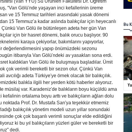
sitesi (Van YYÜ) Su Ürünleri Fakültesi Dr. Öğretim
uş, “Van Gölü'nde yaşayan inci kefallerinin üreme
san ve 15 Temmuz tarihleri arasındaki yasak dönemi
'dan 15 Temmuz'a kadar aslında balıkçılar için heyecanlı
Bu K
r. Çünkü Van Gölü ile bütünleşen adeta her gün Van
kçılar için bir hasret dönemi, balık orucu başlıyor. 90
nelerini karaya çekiyorlar, bakımlarını yapıyorlar,
r değerlendirmesini yapıp önümüzdeki sezonu
 bugün itibarıyla Van Gölü'ndeki av yasakları sona erdi.
asret kaldıkları Van Gölü ile buluşmaya başladılar. Ümit
çok çok verimli bereketli bir sezon olur. Çünkü Van
ali avcılığı adeta Türkiye'ye örnek olacak bir balıkçılık.
izdeki balıkla ilgili her yerden kötü haberler alıyoruz.
Ya
e müsilaj var. Karadeniz'de balıkların boyu küçüldü ama
 kefalinin ortalama boyu arttı ve balıkçıların ağları dolu
 bu noktada Prof. Dr. Mustafa Sarı'ya teşekkür etmemiz
ladığı balıkçılık yönetim modeli uzun yıllar sonundaki
sinde çok çok başarılı verimli sonuçlar elde edildiğini
yoruz ki bu yıl balıkçıların yüzleri güler ve bereketli bir
ruz” dedi.