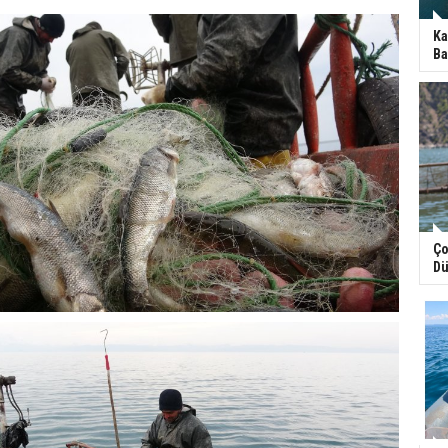
Ka
Ba
Ço
Dü