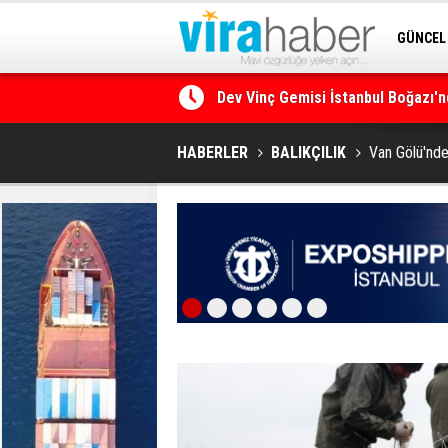
GÜNCEL
SİTENE 
Ege Denizi’nin En Büyük Mercan O
HABERLER
BALIKÇILIK
Van Gölü'nde 