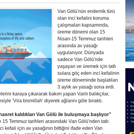
Van Gölü'nün endemik türü
olan inci kefalini koruma
çalışmaları kapsamında,
üreme dönemi olan 15
Nisan-15 Temmuz tarihleri
arasında av yasağı
uygulanıyor. Dünyada
sadece Van Gölü'nde
yaşayan ve üremek için tatlı
sulara göç eden inci kefalinin
üreme döneminde başlatılan
3 aylık av yasağı sona erdi.
rini karaya çıkararak bakım yapan Vanlı balıkçılar,
yle 'Vira bismillah' diyerek ağlarını göle bıraktı.
 hasret kaldıkları Van Gölü ile buluşmaya başlıyor”
e 15 Temmuz tarihleri arasındaki Van Gölü'nden tatlı
i kefali için av yasağının bittiğini ifade eden Van