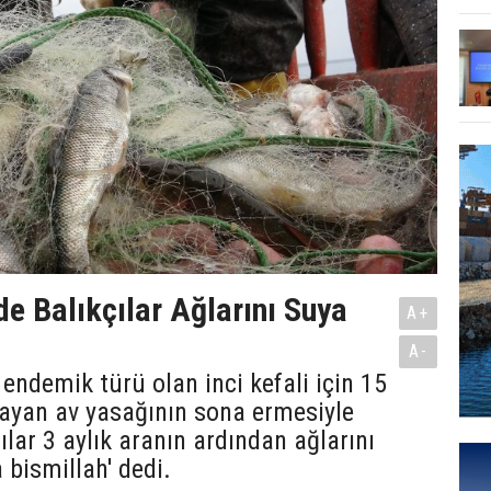
de Balıkçılar Ağlarını Suya
A+
A-
endemik türü olan inci kefali için 15
layan av yasağının sona ermesiyle
çılar 3 aylık aranın ardından ağlarını
a bismillah' dedi.