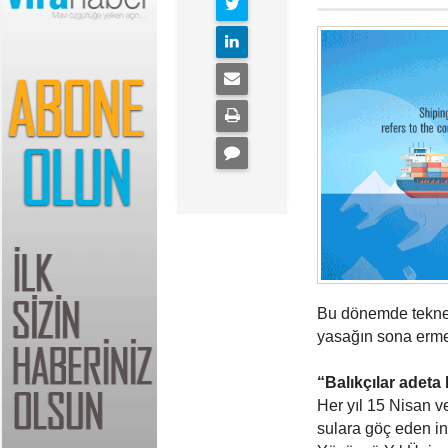
Bu dönemde teknele
yasağın sona ermesi
“Balıkçılar adeta
Her yıl 15 Nisan v
sulara göç eden inc