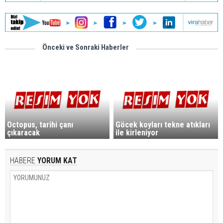
Önceki ve Sonraki Haberler
Octopus, tarihi çanı
Göcek koyları tekne atıkları
çıkaracak
ile kirleniyor
HABERE
YORUM KAT