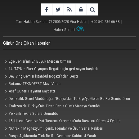
Tüm Hakları Saklıdır © 2006-2020
Vira Haber
| +90 542 236 66 38 |
Haber Scripti
Günün Öne Çıkan Haberleri
Ege Denizi’nin En Büyük Mercan Ormanı
14. TAYK – Eker Olympos Regatta için geri sayım başladı
Dev Vinç Gemisi İstanbul Boğazı'ndan Geçti
Rotamız TEKNOFEST Mavi Vatan
Asaf Güneri Hayatını Kaybetti
Denizcilik Genel Müdürlüğü: "Rusya'dan Türkiye'ye Gelen Ro-Ro Gemisi Dron
Saldırısına Uğradı"
Trabzon'da Türkiye'nin Ticari Deniz Gücü Masaya Yatırıldı
Yelkenli Tekne Sulara Gömüldü
15. Ulusal Gemi ve Yat Tasarım Yarışması'nda Başvuru Süresi 4 Eylül'e
Uzatıldı
Nutraxin Magnezyum: İçerik, Formlar ve Ürün Serisi Rehberi
Rusya Açıklarında Türk Ro-Ro Gemisine Saldırı: 4 Yaralı