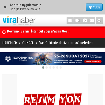
Android uygulamamız
Yükle
Google Play'de mevcut
Ege Denizi’nin En Büyük Mercan Ormanı
Van Gölü'nde deniz otobüsü seferleri
HABERLER
GÜNCEL