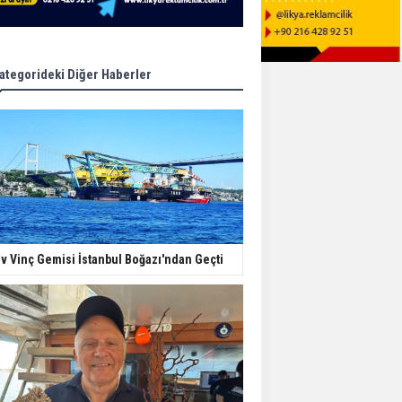
ategorideki Diğer Haberler
v Vinç Gemisi İstanbul Boğazı'ndan Geçti