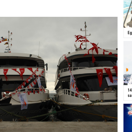
Eg
14
sa