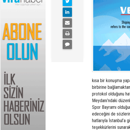
kısa bir konuşma yapa
birbirine bağlamaktan
protokol olduğunu hat
Meydanı’ndaki düzenle
Spor Bayramı olduğun
edeceğini de sözleri
hatlarıyla İstanbul’a 
teşekkürlerini sunara