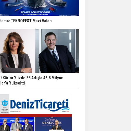
tamız TEKNOFEST Mavi Vatan
t Kârını Yüzde 38 Artışla 46.5 Milyon
lar’a Yükseltti