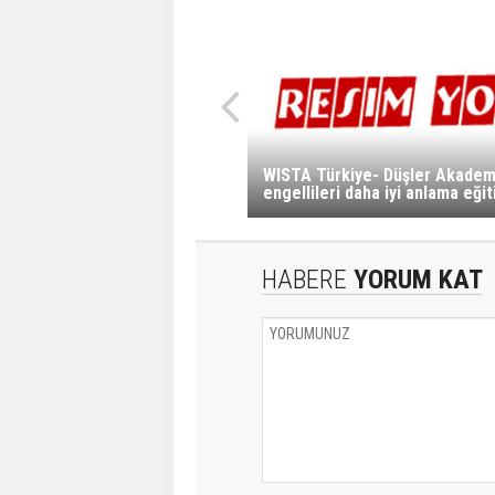
WISTA Türkiye- Düşler Akadem
engellileri daha iyi anlama eği
HABERE
YORUM KAT