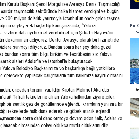
im Kurulu Başkanı Şenol Morgül ise Avrasya Deniz Taşımacılığı
,5 asırdır taşımacılık sektöründe halka hizmet verdiğini ve bugün
 ve 200 milyon dolarlık yatırımıyla İstanbul’un önde gelen taşıma
lduğunu söyleyerek başladığı konuşmasında, “Yalova
Bu K
 sizlere daha iyi hizmet verebilmek için Şirket-i Hayriye’nin
in devamını amaçlıyoruz. Dentur Avrasya olarak bu hizmeti de
sizlere sunmayı diliyoruz. Bundan sonra her şey daha güzel
a bundan sonra tüm bilgi, birikim ve tecrübesini siz Yalova
şarak sizleri Adalar’la ve İstanbul’la buluşturacak.
ı Yalova Belediye Başkanımıza ve başkanlığa bağlı yetkililere
 gelecekte yapılacak çalışmaların tüm halkımıza hayırlı olmasını
rdından, önceden törenin yapıldığı Kaptan Mehmet Akardaş
De
’a ait Tafralı teknelerine alınan Yalova halkından ziyaretçiler,
şık bir saatlik gezide gönüllerince eğlendi. İkramların yanı sıra bir
ldığı teknelerde halk dans ederek ve göbek atarak eğlendi.
naşmasından sonra dahi dans etmeye devam eden halk, Adalar ve
bağlanacak olmasından dolayı oldukça mutlu olduklarını dile