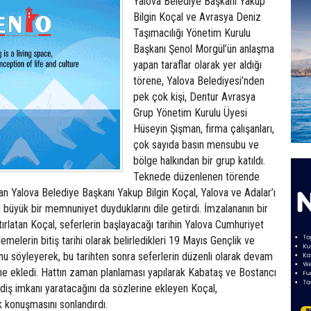
Yalova Belediye Başkanı Yakup
Bilgin Koçal ve Avrasya Deniz
Taşımacılığı Yönetim Kurulu
Başkanı Şenol Morgül’ün anlaşma
yapan taraflar olarak yer aldığı
törene, Yalova Belediyesi’nden
pek çok kişi, Dentur Avrasya
Grup Yönetim Kurulu Üyesi
Hüseyin Şişman, firma çalışanları,
çok sayıda basın mensubu ve
bölge halkından bir grup katıldı.
Teknede düzenlenen törende
n Yalova Belediye Başkanı Yakup Bilgin Koçal, Yalova ve Adalar’ı
 büyük bir memnuniyet duyduklarını dile getirdi. İmzalananın bir
ırlatan Koçal, seferlerin başlayacağı tarihin Yalova Cumhuriyet
melerin bitiş tarihi olarak belirledikleri 19 Mayıs Gençlik ve
u söyleyerek, bu tarihten sonra seferlerin düzenli olarak devam
ne ekledi. Hattın zaman planlaması yapılarak Kabataş ve Bostancı
gidiş imkanı yaratacağını da sözlerine ekleyen Koçal,
k konuşmasını sonlandırdı.