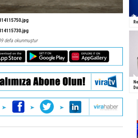
Ro
39 defa okunmuştur
Ne
Do