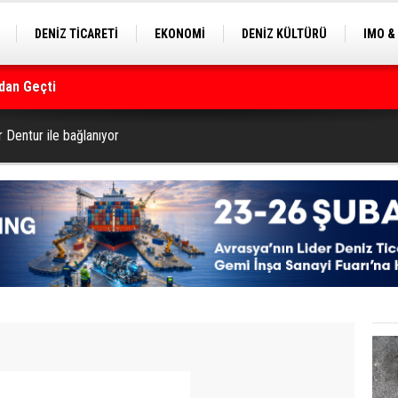
DENİZ TİCARETİ
EKONOMİ
DENİZ KÜLTÜRÜ
IMO &
EKLE
BALIKÇILIK
ÇEVRE
SEKTÖRDEN
rmanı
 Dentur ile bağlanıyor