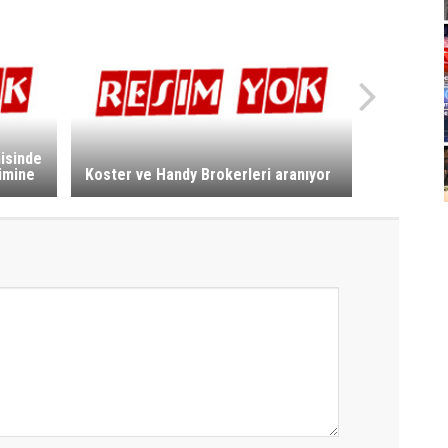
isinde
timine
Koster ve Handy Brokerleri aranıyor