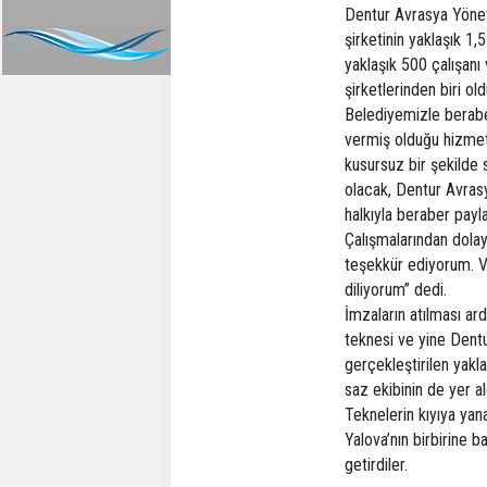
Dentur Avrasya Yönet
şirketinin yaklaşık 1
yaklaşık 500 çalışanı
şirketlerinden biri o
Belediyemizle beraber
vermiş olduğu hizmet
kusursuz bir şekilde 
olacak, Dentur Avrasy
halkıyla beraber payla
Çalışmalarından dolay
teşekkür ediyorum. Ve
diliyorum” dedi.
İmzaların atılması a
teknesi ve yine Dentur
gerçekleştirilen yakla
saz ekibinin de yer a
Teknelerin kıyıya ya
Yalova’nın birbirine 
getirdiler.