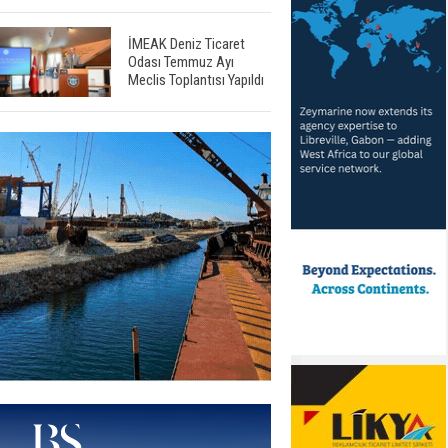
İMEAK Deniz Ticaret
Odası Temmuz Ayı
Meclis Toplantısı Yapıldı