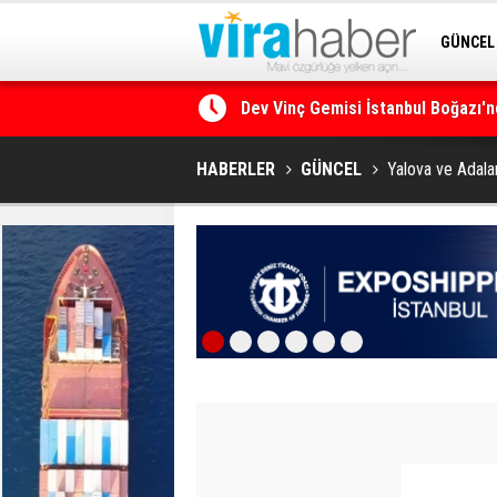
GÜNCEL
SİTENE 
Ege Denizi’nin En Büyük Mercan O
HABERLER
GÜNCEL
Yalova ve Adalar