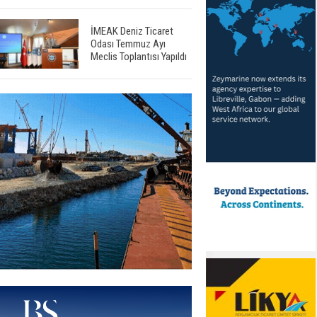
İMEAK Deniz Ticaret
Odası Temmuz Ayı
Meclis Toplantısı Yapıldı