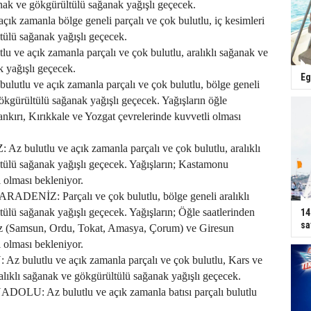
ğanak ve gökgürültülü sağanak yağışlı geçecek.
çık zamanla bölge geneli parçalı ve çok bulutlu, iç kesimleri
ülü sağanak yağışlı geçecek.
ve açık zamanla parçalı ve çok bulutlu, aralıklı sağanak ve
 yağışlı geçecek.
Eg
tlu ve açık zamanla parçalı ve çok bulutlu, bölge geneli
gökgürültülü sağanak yağışlı geçecek. Yağışların öğle
ankırı, Kırıkkale ve Yozgat çevrelerinde kuvvetli olması
bulutlu ve açık zamanla parçalı ve çok bulutlu, aralıklı
tülü sağanak yağışlı geçecek. Yağışların; Kastamonu
i olması bekleniyor.
ENİZ: Parçalı ve çok bulutlu, bölge geneli aralıklı
ülü sağanak yağışlı geçecek. Yağışların; Öğle saatlerinden
14
sa
z (Samsun, Ordu, Tokat, Amasya, Çorum) ve Giresun
i olması bekleniyor.
ulutlu ve açık zamanla parçalı ve çok bulutlu, Kars ve
alıklı sağanak ve gökgürültülü sağanak yağışlı geçecek.
: Az bulutlu ve açık zamanla batısı parçalı bulutlu