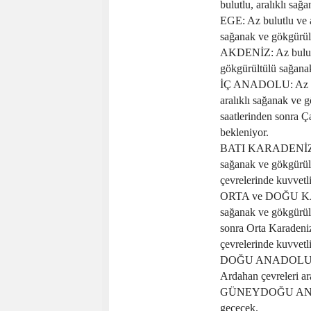
bulutlu, aralıklı sa
EGE: Az bulutlu ve a
sağanak ve gökgürült
AKDENİZ: Az bulutlu 
gökgürültülü sağanak
İÇ ANADOLU: Az bulu
aralıklı sağanak ve 
saatlerinden sonra Ç
bekleniyor.
BATI KARADENİZ: Az 
sağanak ve gökgürül
çevrelerinde kuvvetl
ORTA ve DOĞU KARAD
sağanak ve gökgürült
sonra Orta Karadeni
çevrelerinde kuvvetl
DOĞU ANADOLU: Az b
Ardahan çevreleri ar
GÜNEYDOĞU ANADOLU
geçecek.