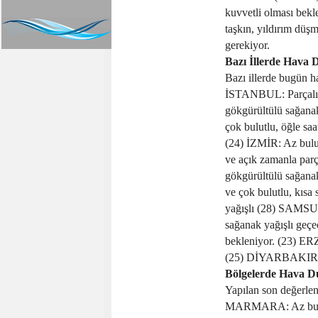
kuvvetli olması bekl
taşkın, yıldırım düşme
gerekiyor.
Bazı İllerde Hava
Bazı illerde bugün h
İSTANBUL: Parçalı ve
gökgürültülü sağana
çok bulutlu, öğle saa
(24) İZMİR: Az bulu
ve açık zamanla parç
gökgürültülü sağana
ve çok bulutlu, kısa
yağışlı (28) SAMSUN:
sağanak yağışlı geçec
bekleniyor. (23) ER
(25) DİYARBAKIR: A
Bölgelerde Hava 
Yapılan son değerle
MARMARA: Az bulutlu