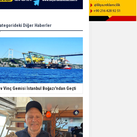
ategorideki Diğer Haberler
v Vinç Gemisi İstanbul Boğazı'ndan Geçti