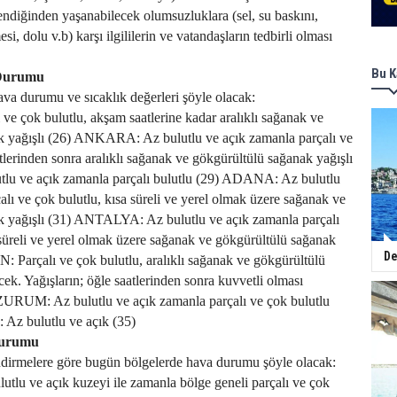
endiğinden yaşanabilecek olumsuzluklara (sel, su baskını,
si, dolu v.b) karşı ilgililerin ve vatandaşların tedbirli olması
Bu K
 Durumu
ava durumu ve sıcaklık değerleri şöyle olacak:
 çok bulutlu, akşam saatlerine kadar aralıklı sağanak ve
k yağışlı (26) ANKARA: Az bulutlu ve açık zamanla parçalı ve
tlerinden sonra aralıklı sağanak ve gökgürültülü sağanak yağışlı
tlu ve açık zamanla parçalı bulutlu (29) ADANA: Az bulutlu
alı ve çok bulutlu, kısa süreli ve yerel olmak üzere sağanak ve
k yağışlı (31) ANTALYA: Az bulutlu ve açık zamanla parçalı
 süreli ve yerel olmak üzere sağanak ve gökgürültülü sağanak
De
 Parçalı ve çok bulutlu, aralıklı sağanak ve gökgürültülü
ek. Yağışların; öğle saatlerinden sonra kuvvetli olması
ZURUM: Az bulutlu ve açık zamanla parçalı ve çok bulutlu
z bulutlu ve açık (35)
Durumu
ndirmelere göre bugün bölgelerde hava durumu şöyle olacak:
 ve açık kuzeyi ile zamanla bölge geneli parçalı ve çok