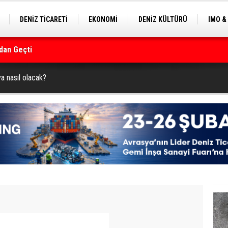
DENİZ TİCARETİ
EKONOMİ
DENİZ KÜLTÜRÜ
IMO &
dan Geçti
EKLE
BALIKÇILIK
ÇEVRE
SEKTÖRDEN
rmanı
a nasıl olacak?