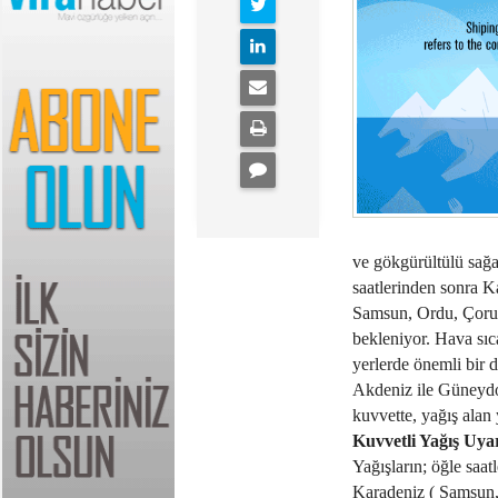
ve gökgürültülü sağ
saatlerinden sonra K
Samsun, Ordu, Çorum
bekleniyor. Hava sıc
yerlerde önemli bir 
Akdeniz ile Güneydoğ
kuvvette, yağış alan 
Kuvvetli Yağış Uyar
Yağışların; öğle saa
Karadeniz ( Samsun,