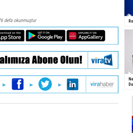
76 defa okunmuştur
Ro
Ne
Do