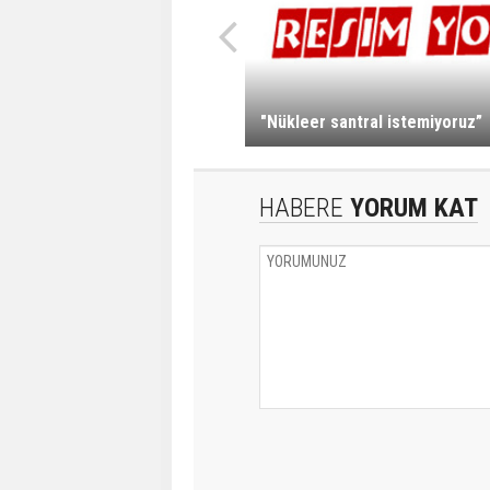
"Nükleer santral istemiyoruz”
HABERE
YORUM KAT