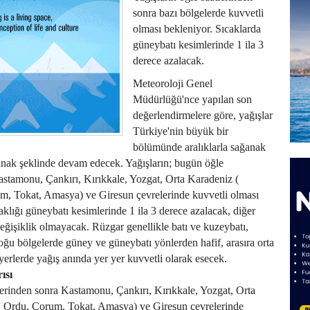
sonra bazı bölgelerde kuvvetli
olması bekleniyor. Sıcaklarda
güneybatı kesimlerinde 1 ila 3
derece azalacak.
Meteoroloji Genel
Müdürlüğü'nce yapılan son
değerlendirmelere göre, yağışlar
Türkiye'nin büyük bir
bölümünde aralıklarla sağanak
anak şeklinde devam edecek. Yağışların; bugün öğle
astamonu, Çankırı, Kırıkkale, Yozgat, Orta Karadeniz (
, Tokat, Amasya) ve Giresun çevrelerinde kuvvetli olması
aklığı güneybatı kesimlerinde 1 ila 3 derece azalacak, diğer
değişiklik olmayacak. Rüzgar genellikle batı ve kuzeybatı,
u bölgelerde güney ve güneybatı yönlerden hafif, arasıra orta
yerlerde yağış anında yer yer kuvvetli olarak esecek.
ısı
tlerinden sonra Kastamonu, Çankırı, Kırıkkale, Yozgat, Orta
 Ordu, Çorum, Tokat, Amasya) ve Giresun çevrelerinde