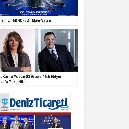
tamız TEKNOFEST Mavi Vatan
t Kârını Yüzde 38 Artışla 46.5 Milyon
lar’a Yükseltti