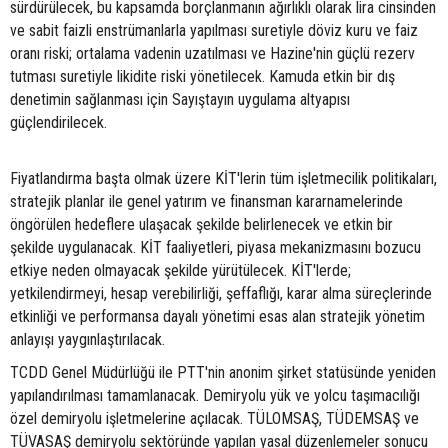
sürdürülecek, bu kapsamda borçlanmanın ağırlıklı olarak lira cinsinden
ve sabit faizli enstrümanlarla yapılması suretiyle döviz kuru ve faiz
oranı riski; ortalama vadenin uzatılması ve Hazine'nin güçlü rezerv
tutması suretiyle likidite riski yönetilecek. Kamuda etkin bir dış
denetimin sağlanması için Sayıştayın uygulama altyapısı
güçlendirilecek.
Fiyatlandırma başta olmak üzere KİT'lerin tüm işletmecilik politikaları,
stratejik planlar ile genel yatırım ve finansman kararnamelerinde
öngörülen hedeflere ulaşacak şekilde belirlenecek ve etkin bir
şekilde uygulanacak. KİT faaliyetleri, piyasa mekanizmasını bozucu
etkiye neden olmayacak şekilde yürütülecek. KİT'lerde;
yetkilendirmeyi, hesap verebilirliği, şeffaflığı, karar alma süreçlerinde
etkinliği ve performansa dayalı yönetimi esas alan stratejik yönetim
anlayışı yaygınlaştırılacak.
TCDD Genel Müdürlüğü ile PTT'nin anonim şirket statüsünde yeniden
yapılandırılması tamamlanacak. Demiryolu yük ve yolcu taşımacılığı
özel demiryolu işletmelerine açılacak. TÜLOMSAŞ, TÜDEMSAŞ ve
TÜVASAŞ demiryolu sektöründe yapılan yasal düzenlemeler sonucu