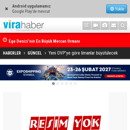
Android uygulamamız
Yükle
Google Play'de mevcut
Ege Denizi’nin En Büyük Mercan Ormanı
Yeni OVP'ye göre limanlar büyütülecek
HABERLER
GÜNCEL