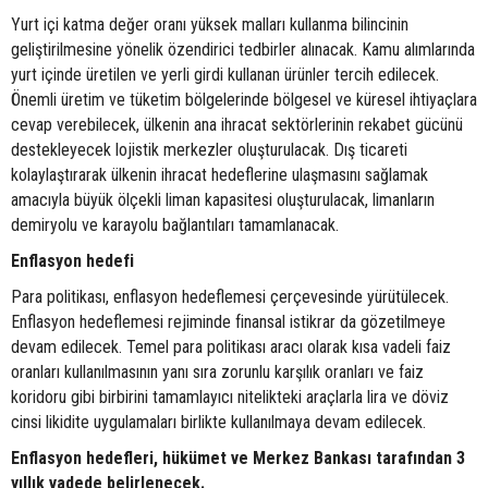
Yurt içi katma değer oranı yüksek malları kullanma bilincinin
geliştirilmesine yönelik özendirici tedbirler alınacak. Kamu alımlarında
yurt içinde üretilen ve yerli girdi kullanan ürünler tercih edilecek.
Önemli üretim ve tüketim bölgelerinde bölgesel ve küresel ihtiyaçlara
cevap verebilecek, ülkenin ana ihracat sektörlerinin rekabet gücünü
destekleyecek lojistik merkezler oluşturulacak. Dış ticareti
kolaylaştırarak ülkenin ihracat hedeflerine ulaşmasını sağlamak
amacıyla büyük ölçekli liman kapasitesi oluşturulacak, limanların
demiryolu ve karayolu bağlantıları tamamlanacak.
Enflasyon hedefi
Para politikası, enflasyon hedeflemesi çerçevesinde yürütülecek.
Enflasyon hedeflemesi rejiminde finansal istikrar da gözetilmeye
devam edilecek. Temel para politikası aracı olarak kısa vadeli faiz
oranları kullanılmasının yanı sıra zorunlu karşılık oranları ve faiz
koridoru gibi birbirini tamamlayıcı nitelikteki araçlarla lira ve döviz
cinsi likidite uygulamaları birlikte kullanılmaya devam edilecek.
Enflasyon hedefleri, hükümet ve Merkez Bankası tarafından 3
yıllık vadede belirlenecek.