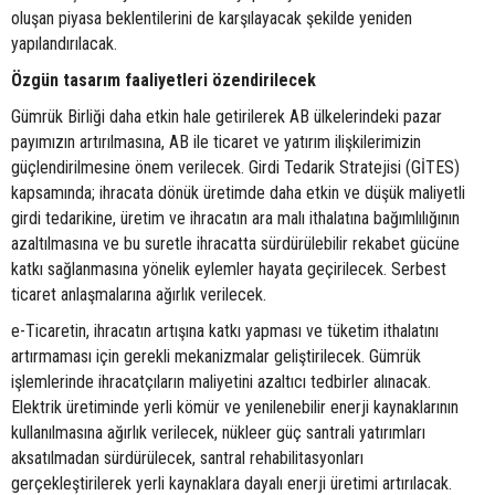
oluşan piyasa beklentilerini de karşılayacak şekilde yeniden
yapılandırılacak.
Özgün tasarım faaliyetleri özendirilecek
Gümrük Birliği daha etkin hale getirilerek AB ülkelerindeki pazar
payımızın artırılmasına, AB ile ticaret ve yatırım ilişkilerimizin
güçlendirilmesine önem verilecek. Girdi Tedarik Stratejisi (GİTES)
kapsamında; ihracata dönük üretimde daha etkin ve düşük maliyetli
girdi tedarikine, üretim ve ihracatın ara malı ithalatına bağımlılığının
azaltılmasına ve bu suretle ihracatta sürdürülebilir rekabet gücüne
katkı sağlanmasına yönelik eylemler hayata geçirilecek. Serbest
ticaret anlaşmalarına ağırlık verilecek.
e-Ticaretin, ihracatın artışına katkı yapması ve tüketim ithalatını
artırmaması için gerekli mekanizmalar geliştirilecek. Gümrük
işlemlerinde ihracatçıların maliyetini azaltıcı tedbirler alınacak.
Elektrik üretiminde yerli kömür ve yenilenebilir enerji kaynaklarının
kullanılmasına ağırlık verilecek, nükleer güç santrali yatırımları
aksatılmadan sürdürülecek, santral rehabilitasyonları
gerçekleştirilerek yerli kaynaklara dayalı enerji üretimi artırılacak.