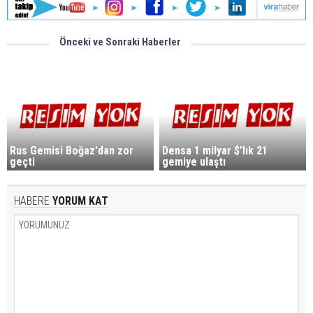
Önceki ve Sonraki Haberler
Rus Gemisi Boğaz'dan zor
Densa 1 milyar $’lık 21
geçti
gemiye ulaştı
HABERE
YORUM KAT