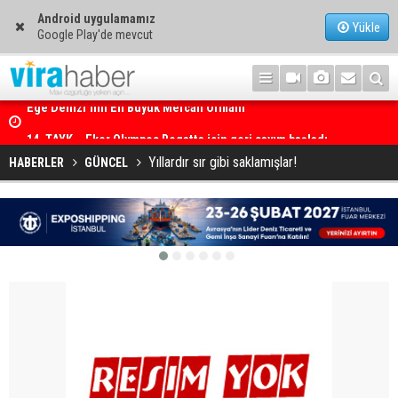
Android uygulamamız
Yükle
Google Play'de mevcut
14. TAYK – Eker Olympos Regatta için geri sayım başladı
Yıllardır sır gibi saklamışlar!
HABERLER
GÜNCEL