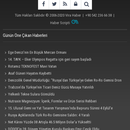
Tüm Hakları Saklıdır © 2006-2020
Vira Haber
| +90 542 236 66 38 |
Haber Scripti
Günün Öne Çıkan Haberleri
Ege Denizi’nin En Büyük Mercan Ormanı
14. TAYK – Eker Olympos Regatta için geri sayım başladı
Rotamız TEKNOFEST Mavi Vatan
Asaf Güneri Hayatını Kaybetti
Denizcilik Genel Müdürlüğü: "Rusya'dan Türkiye'ye Gelen Ro-Ro Gemisi Dron
Saldırısına Uğradı"
Trabzon'da Türkiye'nin Ticari Deniz Gücü Masaya Yatırıldı
Yelkenli Tekne Sulara Gömüldü
Nutraxin Magnezyum: İçerik, Formlar ve Ürün Serisi Rehberi
15. Ulusal Gemi ve Yat Tasarım Yarışması'nda Başvuru Süresi 4 Eylül'e
Uzatıldı
Rusya Açıklarında Türk Ro-Ro Gemisine Saldırı: 4 Yaralı
Net Kârını Yüzde 38 Artışla 46.5 Milyon Dolar’a Yükseltti
DÖDER'in 28. Dönem Yönetim Kurulu Başkanı Emir Çevik Oldu