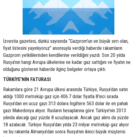
İzvestia gazetesi, dünkü sayısında “Gazprom’un en büyük sırrı olan,
fiyat listesini yayınlıyoruz” anonsuyla verdiği haberde rakamların
Gazprom yetkililerinden kendilerine verildiğini yazdı. Son 20 yılda
Rusya’nın hangi Avrupa ülkelerine ne kadar gaz sattığını ve fiyatın ne
olduğunu gösteren haberde ilginç belgeler ortaya çıktı.
TÜRKİYE’NİN FATURASI
Rakamlara göre 21 Avrupa ülkesi arasında Türkiye, Rusya’dan satın
aldığı 1000 metreküp gaz için 406.7 dolar fiyatla 8’inci sırada.
Rusya’dan en ucuz gazı 313 dolara İngiltere 563 dolar ile en pahalı
gazı Makedonya alıyor. Rusların hesaplarına göre Türkiye’nin 2013
yılında alacağı gaz yüzde 8 ucuzlayacak. Ancak gaz alımı da yüzde
18 azalacak. Türkiye Rusya’dan yılda 23 milyar metreküp gaz alıyor
ve bu rakamla Almanya’dan sonra Rusya’nın ikinci büyük müşterisi