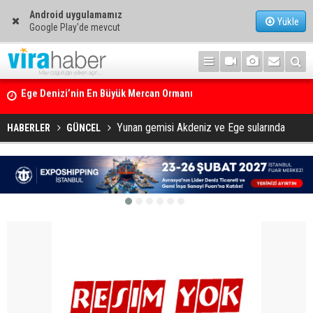
Android uygulamamız
Yükle
Google Play'de mevcut
14. TAYK – Eker Olympos Regatta için geri sayım başladı
Yunan gemisi Akdeniz ve Ege sularında
HABERLER
GÜNCEL