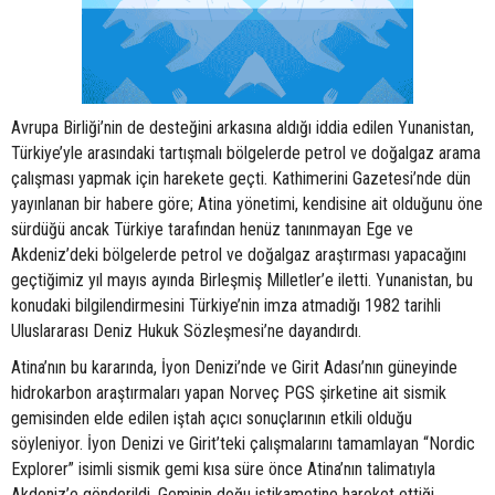
Avrupa Birliği’nin de desteğini arkasına aldığı iddia edilen Yunanistan,
Türkiye’yle arasındaki tartışmalı bölgelerde petrol ve doğalgaz arama
çalışması yapmak için harekete geçti. Kathimerini Gazetesi’nde dün
yayınlanan bir habere göre; Atina yönetimi, kendisine ait olduğunu öne
sürdüğü ancak Türkiye tarafından henüz tanınmayan Ege ve
Akdeniz’deki bölgelerde petrol ve doğalgaz araştırması yapacağını
geçtiğimiz yıl mayıs ayında Birleşmiş Milletler’e iletti. Yunanistan, bu
konudaki bilgilendirmesini Türkiye’nin imza atmadığı 1982 tarihli
Uluslararası Deniz Hukuk Sözleşmesi’ne dayandırdı.
Atina’nın bu kararında, İyon Denizi’nde ve Girit Adası’nın güneyinde
hidrokarbon araştırmaları yapan Norveç PGS şirketine ait sismik
gemisinden elde edilen iştah açıcı sonuçlarının etkili olduğu
söyleniyor. İyon Denizi ve Girit’teki çalışmalarını tamamlayan “Nordic
Explorer” isimli sismik gemi kısa süre önce Atina’nın talimatıyla
Akdeniz’e gönderildi. Geminin doğu istikametine hareket ettiği