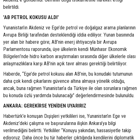
belirtildi.
'AB PETROL KOKUSU ALDI'
Yunanistan’ın Akdeniz ve Ege’de petrol ve doğalgaz arama planlarının
Avrupa Birliği tarafından desteklendiği iddia ediliyor. Yunan basınında
yer alan bir habere göre; AB’nin enerj iihtiyacıyla bir Avrupa
Parlamentosu raporunda, üye ülkelerin kendi Münhasır Ekonomik
Bölgeleri’nde hidro karbon araştırmaları sırasında diğer ülkelerle olası
anlaşmazlıklara karşı AB’nin açık tavır alması gerektiği belirtiliyor.
Haberde, “Ege’de petrol kokusu alan AB’nin, bu konudaki tutumunun
daha çok kendi çıkarlarını güvence altına almaya yönelik olduğu,
ancak, buna rağmen Yunanistan’a da Türkiye ile olan sorunlara rağmen
bu konuda özlü yardımda bulunacağı” değerlendirmesinde bulunuldu.
ANKARA: GEREKİRSE YENİDEN UYARIRIZ
Habertürk'e konuşan Dışişleri yetkilileri ise, Yunanistan’ın Ege ve
Akdeniz’deki çalışma ve başvurularına ilişkin Ankara’ya bilgi
verilmediğini belirtti. Yetkililer “Konuyu yakından, hassasiyetle takip
ediyoruz. Daha önce bu tür haberler çıktığında kendilerini diplomatik