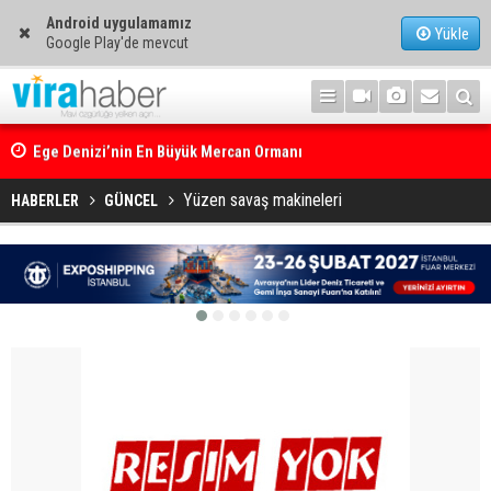
Android uygulamamız
Yükle
Google Play'de mevcut
Ege Denizi’nin En Büyük Mercan Ormanı
Yüzen savaş makineleri
HABERLER
GÜNCEL