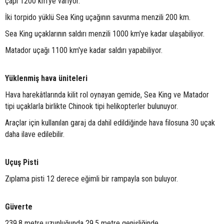
çapı 1200 km'ye varıyor.
İki torpido yüklü Sea King uçağının savunma menzili 200 km.
Sea King uçaklarının saldırı menzili 1000 km'ye kadar ulaşabiliyor.
Matador uçağı 1100 km'ye kadar saldırı yapabiliyor.
Yüklenmiş hava üniteleri
Hava harekâtlarında kilit rol oynayan gemide, Sea King ve Matador
tipi uçaklarla birlikte Chinook tipi helikopterler bulunuyor.
Araçlar için kullanılan garaj da dahil edildiğinde hava filosuna 30 uçak
daha ilave edilebilir.
Uçuş Pisti
Zıplama pisti 12 derece eğimli bir rampayla son buluyor.
Güverte
239.8 metre uzunluğunda 29.5 metre genişliğinde