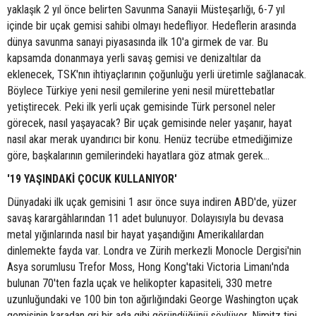
yaklaşık 2 yıl önce belirten Savunma Sanayii Müsteşarlığı, 6-7 yıl
içinde bir uçak gemisi sahibi olmayı hedefliyor. Hedeflerin arasında
dünya savunma sanayi piyasasında ilk 10'a girmek de var. Bu
kapsamda donanmaya yerli savaş gemisi ve denizaltılar da
eklenecek, TSK'nın ihtiyaçlarının çoğunluğu yerli üretimle sağlanacak.
Böylece Türkiye yeni nesil gemilerine yeni nesil mürettebatlar
yetiştirecek. Peki ilk yerli uçak gemisinde Türk personel neler
görecek, nasıl yaşayacak? Bir uçak gemisinde neler yaşanır, hayat
nasıl akar merak uyandırıcı bir konu. Henüz tecrübe etmediğimize
göre, başkalarının gemilerindeki hayatlara göz atmak gerek...
'19 YAŞINDAKİ ÇOCUK KULLANIYOR'
Dünyadaki ilk uçak gemisini 1 asır önce suya indiren ABD'de, yüzer
savaş karargâhlarından 11 adet bulunuyor. Dolayısıyla bu devasa
metal yığınlarında nasıl bir hayat yaşandığını Amerikalılardan
dinlemekte fayda var. Londra ve Zürih merkezli Monocle Dergisi'nin
Asya sorumlusu Trefor Moss, Hong Kong'taki Victoria Limanı'nda
bulunan 70'ten fazla uçak ve helikopter kapasiteli, 330 metre
uzunluğundaki ve 100 bin ton ağırlığındaki George Washington uçak
gemisinin karadan gri bir ada gibi göründüğünü söylüyor. Nimitz tipi