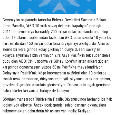
Geçen yılın başlarında Amerika Birleşik Devletleri Savunma Bakanı
Leon Panetta, "ABD 10 yıllık savaş defterini kapatıyor" demişti.
2011'de savunmaya harcadığı 700 milyar dolar, bu alanda onu takip
eden 13 ülkenin toplamından fazla olan ABD, önümüzdeki 10 yılda bu
harcamalardan 450 milyar dolar kesinti yapmayı planlıyordu. Ama bu
aleme bir kere girince kolay çıkılmıyor, dünya düzeni savaştan
kolayca sıyrılmaya izin vermiyor. Zira Asya-Pasifik'in tek süper deniz
gücü olan ABD; Çin, Japonya ve Güney Kore'nin artan askeri güçleri
karşısında donanmasının yüzde 60'ını Pasifik'te mevzilendiriyor.
Dolayısıyla Pasifik'taki köşe kapmacanın aktörleri olan 10 binlerce
tonluk uçak gemilerine, dünyanın en büyük okyanusu artık dar geliyor;
gözden düşmeleri mümkün görünmüyor. Dahası, artık uçak gemisine
sahip ülkeler kervanına Türkiye de katılıyor.
Görünen manzarada Türkiye'nin Pasifik Okyanusu'nda herhangi bir hak
iddiası yok elbette. Ancak uçak gemisi sahibi olmanın okyanuslara
hükmetmekten daha derin bir anlamı var. İngiliz Kraliyet