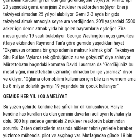
20 yaşındaki gemi, enerjisini 2 nükleer reaktörden sağlıyor. Enerji
takviyesi almadan 25 yıl yol alabiliyor. Gemi 2-3 ayda bir gıda
takviyesi almak amacıyla seyre ara verdiğinden, 20'li yaşlardaki 5500
asker için demir atmak yılda bir gelen bayramlarla eşdeğer. Zira
mesai günde 19 saati bulabiliyor. George Washington uçuş güvertesi
itfaiye ekibinden Raymond Tan'a göre gemide yaşadıkları hayat
"Okyanusun ortasına bir grup adamla mahsur kalmak gibi". Teknisyen
Situ Rui ise "Aylarca tek gördüğünüz su ve gökyüzü" diye anlatıyor.
Mürettebatın başındaki komutan David Lausman da "Gördüğünüz bu
metal yığını, mürettebatın uzmanlığı olmadan bir işe yaramaz" diyor
ve ekliyor: "Oğluma otomobilimi kullanması için bile izin vermem ama
bu 8 milyar dolarlık gemiyi 19 yaşındaki bir çocuk kullanıyor."
GEMİDE HER YIL 100 AMELİYAT
Bu yüzen şehirde kendine has şifreli bir dil konuşuluyor. Haliyle
kendine has kuralları da olan geminin duvarları acil uyarı levhalarıyla
dolu. 300 kişi sadece gemideki 2 nükleer reaktörün bakımından
sorumlu. Zaten denizcilerin arasında nükleer teknisyenlerle beraber
yüzlerce mühendis, pilot ve aşçıbaşı var. Mutfağından günde 18 bin