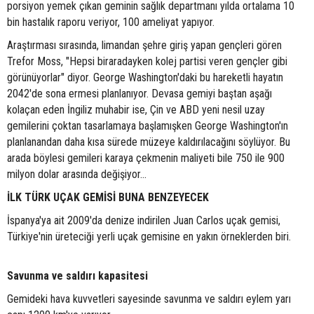
porsiyon yemek çıkan geminin sağlık departmanı yılda ortalama 10
bin hastalık raporu veriyor, 100 ameliyat yapıyor.
Araştırması sırasında, limandan şehre giriş yapan gençleri gören
Trefor Moss, "Hepsi biraradayken kolej partisi veren gençler gibi
görünüyorlar" diyor. George Washington'daki bu hareketli hayatın
2042'de sona ermesi planlanıyor. Devasa gemiyi baştan aşağı
kolaçan eden İngiliz muhabir ise, Çin ve ABD yeni nesil uzay
gemilerini çoktan tasarlamaya başlamışken George Washington'ın
planlanandan daha kısa sürede müzeye kaldırılacağını söylüyor. Bu
arada böylesi gemileri karaya çekmenin maliyeti bile 750 ile 900
milyon dolar arasında değişiyor...
İLK TÜRK UÇAK GEMİSİ BUNA BENZEYECEK
İspanya'ya ait 2009'da denize indirilen Juan Carlos uçak gemisi,
Türkiye'nin üreteciği yerli uçak gemisine en yakın örneklerden biri.
Savunma ve saldırı kapasitesi
Gemideki hava kuvvetleri sayesinde savunma ve saldırı eylem yarı