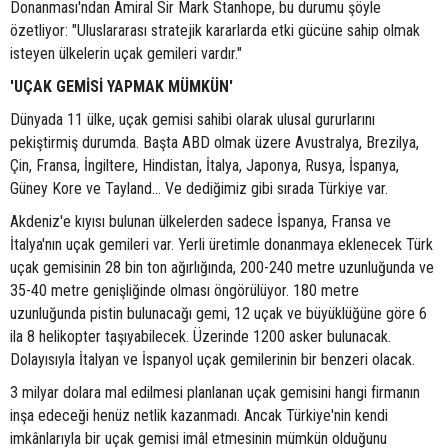
Donanması'ndan Amiral Sir Mark Stanhope, bu durumu şöyle
özetliyor: "Uluslararası stratejik kararlarda etki gücüne sahip olmak
isteyen ülkelerin uçak gemileri vardır."
'UÇAK GEMİSİ YAPMAK MÜMKÜN'
Dünyada 11 ülke, uçak gemisi sahibi olarak ulusal gururlarını
pekiştirmiş durumda. Başta ABD olmak üzere Avustralya, Brezilya,
Çin, Fransa, İngiltere, Hindistan, İtalya, Japonya, Rusya, İspanya,
Güney Kore ve Tayland... Ve dediğimiz gibi sırada Türkiye var.
Akdeniz'e kıyısı bulunan ülkelerden sadece İspanya, Fransa ve
İtalya'nın uçak gemileri var. Yerli üretimle donanmaya eklenecek Türk
uçak gemisinin 28 bin ton ağırlığında, 200-240 metre uzunluğunda ve
35-40 metre genişliğinde olması öngörülüyor. 180 metre
uzunluğunda pistin bulunacağı gemi, 12 uçak ve büyüklüğüne göre 6
ila 8 helikopter taşıyabilecek. Üzerinde 1200 asker bulunacak.
Dolayısıyla İtalyan ve İspanyol uçak gemilerinin bir benzeri olacak.
3 milyar dolara mal edilmesi planlanan uçak gemisini hangi firmanın
inşa edeceği henüz netlik kazanmadı. Ancak Türkiye'nin kendi
imkânlarıyla bir uçak gemisi imâl etmesinin mümkün olduğunu