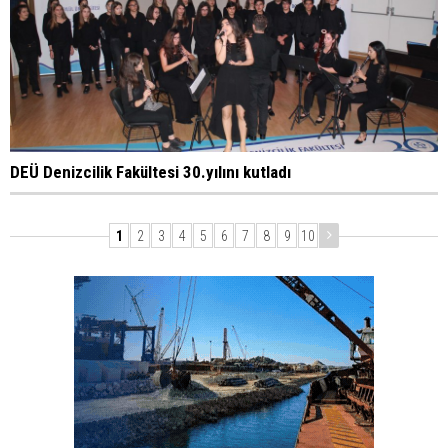
DEÜ Denizcilik Fakültesi 30.yılını kutladı
1
2
3
4
5
6
7
8
9
10