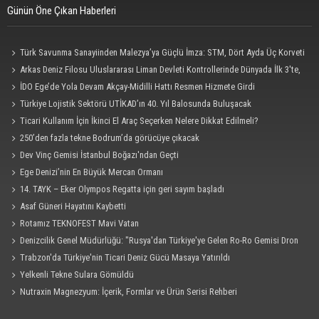
Günün Öne Çıkan Haberleri
Türk Savunma Sanayiinden Malezya’ya Güçlü İmza: STM, Dört Ayda Üç Korveti
Denize İndirdi
Arkas Deniz Filosu Uluslararası Liman Devleti Kontrollerinde Dünyada İlk 3'te,
Kendi Kategorisinde Lider
İDO Ege’de Yola Devam Akçay-Midilli Hattı Resmen Hizmete Girdi
Türkiye Lojistik Sektörü UTİKAD’ın 40. Yıl Balosunda Buluşacak
Ticari Kullanım İçin İkinci El Araç Seçerken Nelere Dikkat Edilmeli?
250’den fazla tekne Bodrum’da görücüye çıkacak
Dev Vinç Gemisi İstanbul Boğazı'ndan Geçti
Ege Denizi’nin En Büyük Mercan Ormanı
14. TAYK – Eker Olympos Regatta için geri sayım başladı
Asaf Güneri Hayatını Kaybetti
Rotamız TEKNOFEST Mavi Vatan
Denizcilik Genel Müdürlüğü: "Rusya'dan Türkiye'ye Gelen Ro-Ro Gemisi Dron
Saldırısına Uğradı"
Trabzon'da Türkiye'nin Ticari Deniz Gücü Masaya Yatırıldı
Yelkenli Tekne Sulara Gömüldü
Nutraxin Magnezyum: İçerik, Formlar ve Ürün Serisi Rehberi