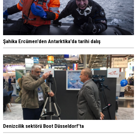
Şahika Ercümen'den Antarktika'da tarihi dalış
Denizcilik sektörü Boot Düsseldorf'ta