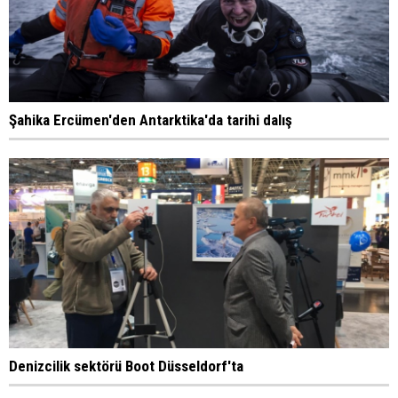
Şahika Ercümen'den Antarktika'da tarihi dalış
Denizcilik sektörü Boot Düsseldorf'ta