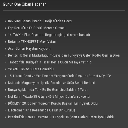
Günün Öne Çıkan Haberleri
Dev Vinç Gemisi İstanbul Boğazı'ndan Geçti
Ege Denizi’nin En Büyük Mercan Ormanı
14. TAYK – Eker Olympos Regatta için geri sayım başladı
Rotamız TEKNOFEST Mavi Vatan
Asaf Güneri Hayatını Kaybetti
Denizcilik Genel Müdürlüğü: "Rusya'dan Türkiye'ye Gelen Ro-Ro Gemisi Dron
Saldırısına Uğradı"
Trabzon'da Türkiye'nin Ticari Deniz Gücü Masaya Yatırıldı
Yelkenli Tekne Sulara Gömüldü
15. Ulusal Gemi ve Yat Tasarım Yarışması'nda Başvuru Süresi 4 Eylül'e
Uzatıldı
Nutraxin Magnezyum: İçerik, Formlar ve Ürün Serisi Rehberi
Rusya Açıklarında Türk Ro-Ro Gemisine Saldırı: 4 Yaralı
Net Kârını Yüzde 38 Artışla 46.5 Milyon Dolar’a Yükseltti
DÖDER'in 28. Dönem Yönetim Kurulu Başkanı Emir Çevik Oldu
Electromar: Kriz Döneminde Cesur Bir Kuruluş
İstanbul'da Deniz Ulaşımına Sis Engeli: 15 Şehir Hatları Seferi İptal Edildi