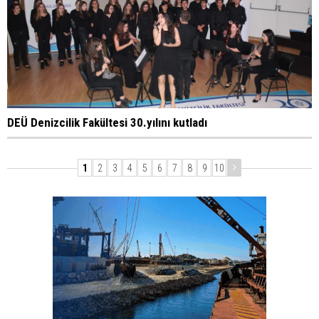
DEÜ Denizcilik Fakültesi 30.yılını kutladı
1
2
3
4
5
6
7
8
9
10