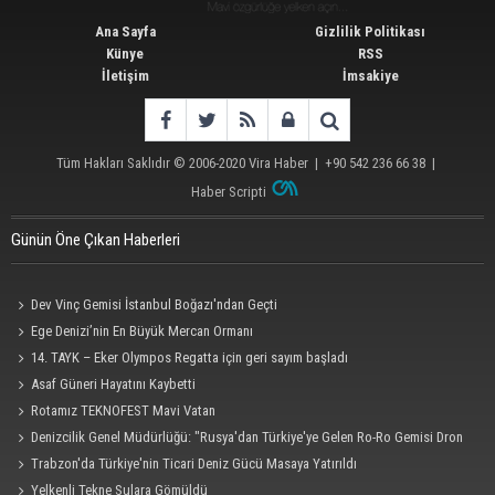
Ana Sayfa
Gizlilik Politikası
Künye
RSS
İletişim
İmsakiye
Tüm Hakları Saklıdır © 2006-2020
Vira Haber
| +90 542 236 66 38 |
Haber Scripti
Günün Öne Çıkan Haberleri
Dev Vinç Gemisi İstanbul Boğazı'ndan Geçti
Ege Denizi’nin En Büyük Mercan Ormanı
14. TAYK – Eker Olympos Regatta için geri sayım başladı
Asaf Güneri Hayatını Kaybetti
Rotamız TEKNOFEST Mavi Vatan
Denizcilik Genel Müdürlüğü: "Rusya'dan Türkiye'ye Gelen Ro-Ro Gemisi Dron
Saldırısına Uğradı"
Trabzon'da Türkiye'nin Ticari Deniz Gücü Masaya Yatırıldı
Yelkenli Tekne Sulara Gömüldü