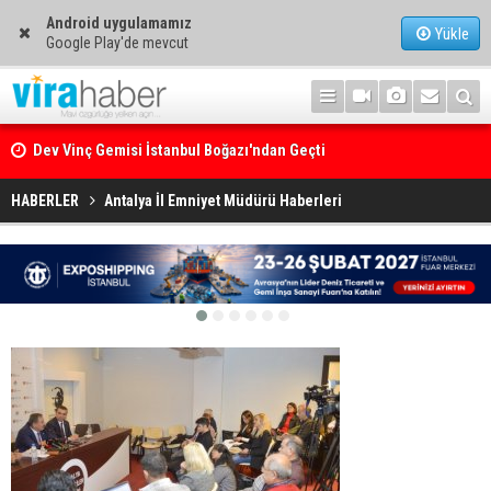
Android uygulamamız
Yükle
Google Play'de mevcut
Dev Vinç Gemisi İstanbul Boğazı'ndan Geçti
Ege Denizi’nin En Büyük Mercan Ormanı
HABERLER
Antalya İl Emniyet Müdürü Haberleri