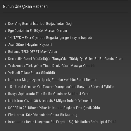
Günün Öne Çıkan Haberleri
Dev Vinç Gemisi İstanbul Boğazı'ndan Geçti
Ege Denizi’nin En Büyük Mercan Ormanı
14. TAYK – Eker Olympos Regatta için geri sayım başladı
Asaf Güneri Hayatını Kaybetti
Rotamız TEKNOFEST Mavi Vatan
Denizcilik Genel Müdürlüğü: "Rusya'dan Türkiye'ye Gelen Ro-Ro Gemisi Dron
Saldırısına Uğradı"
Trabzon'da Türkiye'nin Ticari Deniz Gücü Masaya Yatırıldı
Yelkenli Tekne Sulara Gömüldü
Nutraxin Magnezyum: İçerik, Formlar ve Ürün Serisi Rehberi
15. Ulusal Gemi ve Yat Tasarım Yarışması'nda Başvuru Süresi 4 Eylül'e
Uzatıldı
Rusya Açıklarında Türk Ro-Ro Gemisine Saldırı: 4 Yaralı
Net Kârını Yüzde 38 Artışla 46.5 Milyon Dolar’a Yükseltti
DÖDER'in 28. Dönem Yönetim Kurulu Başkanı Emir Çevik Oldu
Electromar: Kriz Döneminde Cesur Bir Kuruluş
İstanbul'da Deniz Ulaşımına Sis Engeli: 15 Şehir Hatları Seferi İptal Edildi