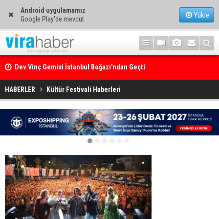
Android uygulamamız
Yükle
Google Play'de mevcut
Dev Vinç Gemisi İstanbul Boğazı'ndan Geçti
Ege Denizi’nin En Büyük Mercan Ormanı
HABERLER
Kültür Festivali Haberleri