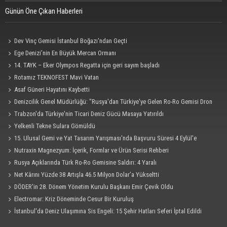
Günün Öne Çıkan Haberleri
Dev Vinç Gemisi İstanbul Boğazı'ndan Geçti
Ege Denizi’nin En Büyük Mercan Ormanı
14. TAYK – Eker Olympos Regatta için geri sayım başladı
Rotamız TEKNOFEST Mavi Vatan
Asaf Güneri Hayatını Kaybetti
Denizcilik Genel Müdürlüğü: "Rusya'dan Türkiye'ye Gelen Ro-Ro Gemisi Dron
Saldırısına Uğradı"
Trabzon'da Türkiye'nin Ticari Deniz Gücü Masaya Yatırıldı
Yelkenli Tekne Sulara Gömüldü
15. Ulusal Gemi ve Yat Tasarım Yarışması'nda Başvuru Süresi 4 Eylül'e
Uzatıldı
Nutraxin Magnezyum: İçerik, Formlar ve Ürün Serisi Rehberi
Rusya Açıklarında Türk Ro-Ro Gemisine Saldırı: 4 Yaralı
Net Kârını Yüzde 38 Artışla 46.5 Milyon Dolar’a Yükseltti
DÖDER'in 28. Dönem Yönetim Kurulu Başkanı Emir Çevik Oldu
Electromar: Kriz Döneminde Cesur Bir Kuruluş
İstanbul'da Deniz Ulaşımına Sis Engeli: 15 Şehir Hatları Seferi İptal Edildi