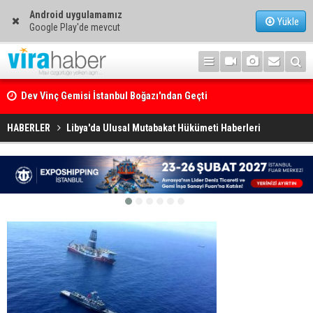
Android uygulamamız
Yükle
Google Play'de mevcut
Dev Vinç Gemisi İstanbul Boğazı'ndan Geçti
Ege Denizi’nin En Büyük Mercan Ormanı
HABERLER
Libya'da Ulusal Mutabakat Hükümeti Haberleri