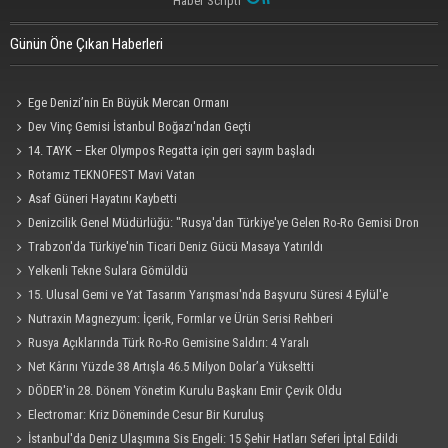
Haber Scripti
Günün Öne Çıkan Haberleri
Ege Denizi’nin En Büyük Mercan Ormanı
Dev Vinç Gemisi İstanbul Boğazı'ndan Geçti
14. TAYK – Eker Olympos Regatta için geri sayım başladı
Rotamız TEKNOFEST Mavi Vatan
Asaf Güneri Hayatını Kaybetti
Denizcilik Genel Müdürlüğü: "Rusya'dan Türkiye'ye Gelen Ro-Ro Gemisi Dron
Saldırısına Uğradı"
Trabzon'da Türkiye'nin Ticari Deniz Gücü Masaya Yatırıldı
Yelkenli Tekne Sulara Gömüldü
15. Ulusal Gemi ve Yat Tasarım Yarışması'nda Başvuru Süresi 4 Eylül'e
Uzatıldı
Nutraxin Magnezyum: İçerik, Formlar ve Ürün Serisi Rehberi
Rusya Açıklarında Türk Ro-Ro Gemisine Saldırı: 4 Yaralı
Net Kârını Yüzde 38 Artışla 46.5 Milyon Dolar’a Yükseltti
DÖDER'in 28. Dönem Yönetim Kurulu Başkanı Emir Çevik Oldu
Electromar: Kriz Döneminde Cesur Bir Kuruluş
İstanbul'da Deniz Ulaşımına Sis Engeli: 15 Şehir Hatları Seferi İptal Edildi