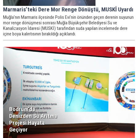
Marmaris’teki Dere Mor Renge Dönüştü, MUSKİ Uyardı
Muğla’nın Marmaris ilçesinde Polis Evi’nin önünden geçen derenin suyunun
mor renge dönüşmesi sonrası Muğla Büyükşehir Belediyesi Su ve
Kanalizasyon İdaresi (MUSKİ) tarafından suda yapılan incelemede dere
içine boya kalıntısının bırakıldığı açıklandı.
Bodrum’da
Denizden Su Arıtma
Projesi Hayata
Geçiyor