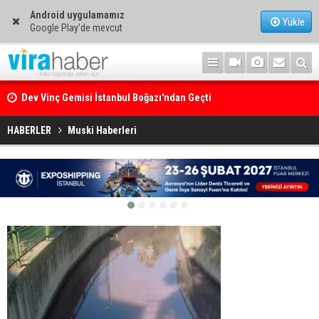
Android uygulamamız
Yükle
Google Play'de mevcut
Dev Vinç Gemisi İstanbul Boğazı'ndan Geçti
Ege Denizi’nin En Büyük Mercan Ormanı
HABERLER
Muski Haberleri