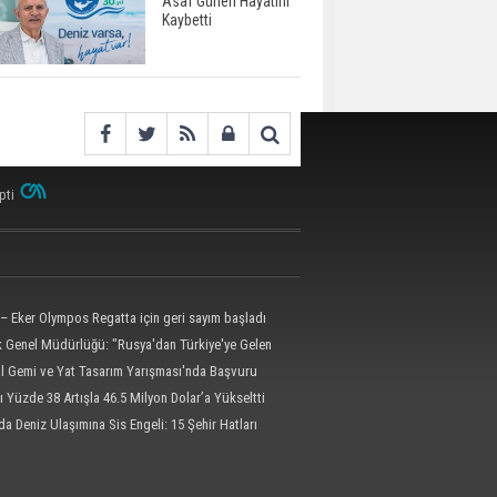
Asaf Güneri Hayatını
Kaybetti
pti
– Eker Olympos Regatta için geri sayım başladı
ik Genel Müdürlüğü: "Rusya'dan Türkiye'ye Gelen
 Dron Saldırısına Uğradı"
al Gemi ve Yat Tasarım Yarışması'nda Başvuru
l'e Uzatıldı
ı Yüzde 38 Artışla 46.5 Milyon Dolar’a Yükseltti
da Deniz Ulaşımına Sis Engeli: 15 Şehir Hatları
dildi