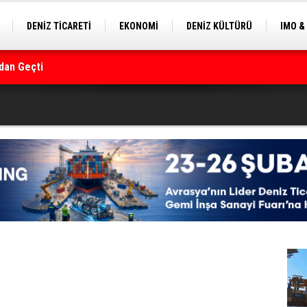
DENİZ TİCARETİ
EKONOMİ
DENİZ KÜLTÜRÜ
IMO &
EKLE
BALIKÇILIK
ÇEVRE
SEKTÖRDEN
dan Geçti
rmanı