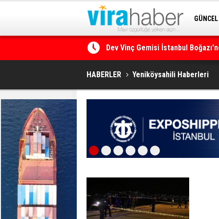
GÜNCEL
SİTENE 
Dev Vinç Gemisi İstanbul Boğazı'n
Ege Denizi’nin En Büyük Mercan O
HABERLER
Yeniköysahili Haberleri