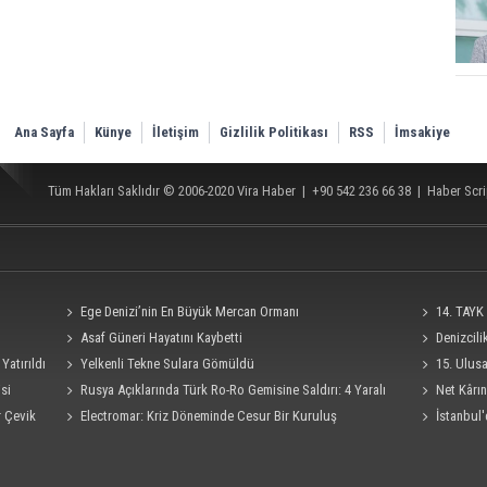
Ana Sayfa
Künye
İletişim
Gizlilik Politikası
RSS
İmsakiye
Tüm Hakları Saklıdır © 2006-2020
Vira Haber
| +90 542 236 66 38 |
Haber Scri
Ege Denizi’nin En Büyük Mercan Ormanı
14. TAYK 
Asaf Güneri Hayatını Kaybetti
Denizcil
Yatırıldı
Yelkenli Tekne Sulara Gömüldü
Ro-Ro Gemisi
15. Ulus
si
Rusya Açıklarında Türk Ro-Ro Gemisine Saldırı: 4 Yaralı
Süresi 4 Eylü
Net Kârın
r Çevik
Electromar: Kriz Döneminde Cesur Bir Kuruluş
İstanbul'
Seferi İptal E