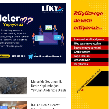
Mersin'de Sezonun İlk
Deniz Kaplumbağası
Yavruları Akdeniz'e Ulaştı
İMEAK Deniz Ticaret