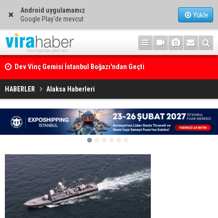
Android uygulamamız
Yükle
Google Play'de mevcut
Dev Vinç Gemisi İstanbul Boğazı'ndan Geçti
Ege Denizi’nin En Büyük Mercan Ormanı
HABERLER
Alaksa Haberleri