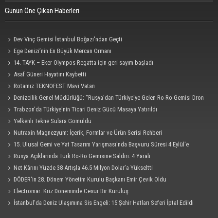
Günün Öne Çıkan Haberleri
Dev Vinç Gemisi İstanbul Boğazı'ndan Geçti
Ege Denizi’nin En Büyük Mercan Ormanı
14. TAYK – Eker Olympos Regatta için geri sayım başladı
Asaf Güneri Hayatını Kaybetti
Rotamız TEKNOFEST Mavi Vatan
Denizcilik Genel Müdürlüğü: "Rusya'dan Türkiye'ye Gelen Ro-Ro Gemisi Dron
Saldırısına Uğradı"
Trabzon'da Türkiye'nin Ticari Deniz Gücü Masaya Yatırıldı
Yelkenli Tekne Sulara Gömüldü
Nutraxin Magnezyum: İçerik, Formlar ve Ürün Serisi Rehberi
15. Ulusal Gemi ve Yat Tasarım Yarışması'nda Başvuru Süresi 4 Eylül'e
Uzatıldı
Rusya Açıklarında Türk Ro-Ro Gemisine Saldırı: 4 Yaralı
Net Kârını Yüzde 38 Artışla 46.5 Milyon Dolar’a Yükseltti
DÖDER'in 28. Dönem Yönetim Kurulu Başkanı Emir Çevik Oldu
Electromar: Kriz Döneminde Cesur Bir Kuruluş
İstanbul'da Deniz Ulaşımına Sis Engeli: 15 Şehir Hatları Seferi İptal Edildi