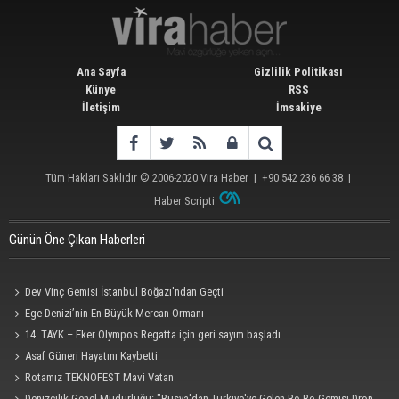
Ana Sayfa
Gizlilik Politikası
Künye
RSS
İletişim
İmsakiye
Tüm Hakları Saklıdır © 2006-2020
Vira Haber
| +90 542 236 66 38 |
Haber Scripti
Günün Öne Çıkan Haberleri
Dev Vinç Gemisi İstanbul Boğazı'ndan Geçti
Ege Denizi’nin En Büyük Mercan Ormanı
14. TAYK – Eker Olympos Regatta için geri sayım başladı
Asaf Güneri Hayatını Kaybetti
Rotamız TEKNOFEST Mavi Vatan
Denizcilik Genel Müdürlüğü: "Rusya'dan Türkiye'ye Gelen Ro-Ro Gemisi Dron