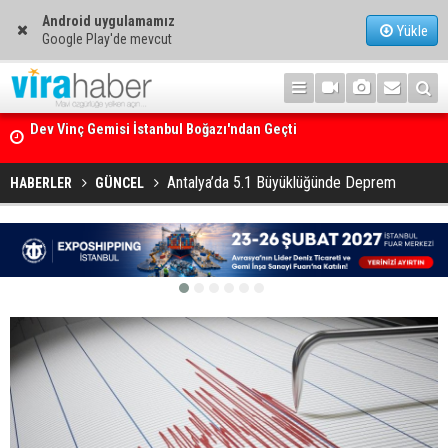
Android uygulamamız
Yükle
Google Play'de mevcut
Ege Denizi’nin En Büyük Mercan Ormanı
Antalya’da 5.1 Büyüklüğünde Deprem
HABERLER
GÜNCEL