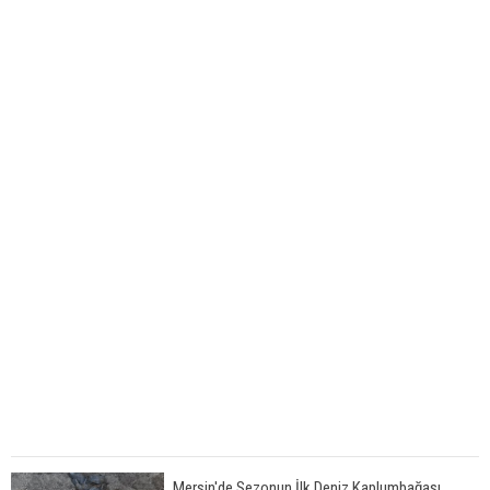
Mersin'de Sezonun İlk Deniz Kaplumbağası