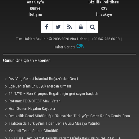
Ana Sayfa
Gizlilik Politikası
Künye
RSS
İletişim
İmsakiye
Tüm Hakları Saklıdır © 2006-2020
Vira Haber
| +90 542 236 66 38 |
Haber Scripti
Günün Öne Çıkan Haberleri
Dev Vinç Gemisi İstanbul Boğazı'ndan Geçti
Ege Denizi’nin En Büyük Mercan Ormanı
14. TAYK – Eker Olympos Regatta için geri sayım başladı
Rotamız TEKNOFEST Mavi Vatan
Asaf Güneri Hayatını Kaybetti
Denizcilik Genel Müdürlüğü: "Rusya'dan Türkiye'ye Gelen Ro-Ro Gemisi Dron
Saldırısına Uğradı"
Trabzon'da Türkiye'nin Ticari Deniz Gücü Masaya Yatırıldı
Yelkenli Tekne Sulara Gömüldü
15. Ulusal Gemi ve Yat Tasarım Yarışması'nda Başvuru Süresi 4 Eylül'e