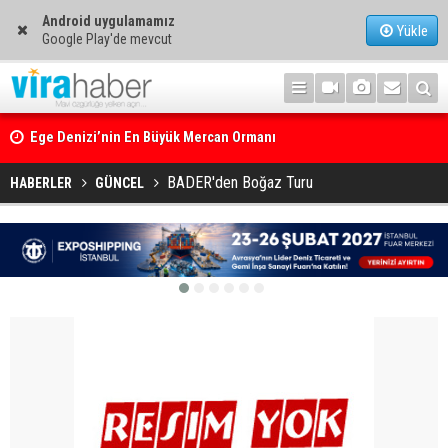
Android uygulamamız
Yükle
Google Play'de mevcut
Ege Denizi’nin En Büyük Mercan Ormanı
BADER'den Boğaz Turu
HABERLER
GÜNCEL