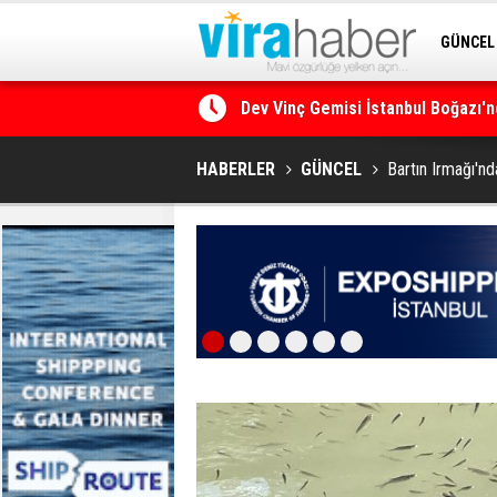
GÜNCEL
Dev Vinç Gemisi İstanbul Boğazı'n
SİTENE 
Ege Denizi’nin En Büyük Mercan O
HABERLER
GÜNCEL
Bartın Irmağı'nd