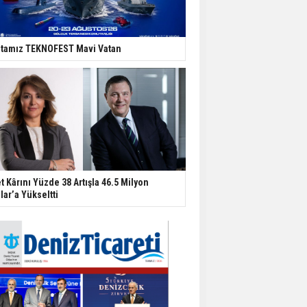
tamız TEKNOFEST Mavi Vatan
t Kârını Yüzde 38 Artışla 46.5 Milyon
lar’a Yükseltti