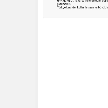
UYARI:
Küfür, hakaret, rencide edici cümlel
yazılmamış,
Türkçe karakter kullanılmayan ve büyük h