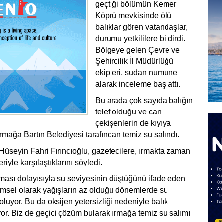
geçtiği bölümün Kemer
Köprü mevkisinde ölü
balıklar gören vatandaşlar,
durumu yetkililere bildirdi.
Bölgeye gelen Çevre ve
Şehircilik İl Müdürlüğü
ekipleri, sudan numune
alarak inceleme başlattı.
Bu arada çok sayıda balığın
telef olduğu ve can
çekişenlerin de kıyıya
ırmağa Bartın Belediyesi tarafından temiz su salındı.
üseyin Fahri Fırıncıoğlu, gazetecilere, ırmakta zaman
iyle karşılaştıklarını söyledi.
ması dolayısıyla su seviyesinin düştüğünü ifade eden
imsel olarak yağışların az olduğu dönemlerde su
luyor. Bu da oksijen yetersizliği nedeniyle balık
yor. Biz de geçici çözüm bularak ırmağa temiz su salımı