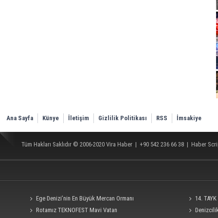
Ana Sayfa
Künye
İletişim
Gizlilik Politikası
RSS
İmsakiye
Tüm Hakları Saklıdır © 2006-2020
Vira Haber
| +90 542 236 66 38 |
Haber Scri
Ege Denizi’nin En Büyük Mercan Ormanı
14. TAYK 
Rotamız TEKNOFEST Mavi Vatan
Denizcil