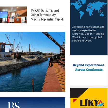
İMEAK Deniz Ticaret
Odası Temmuz Ayı
Meclis Toplantısı Yapıldı