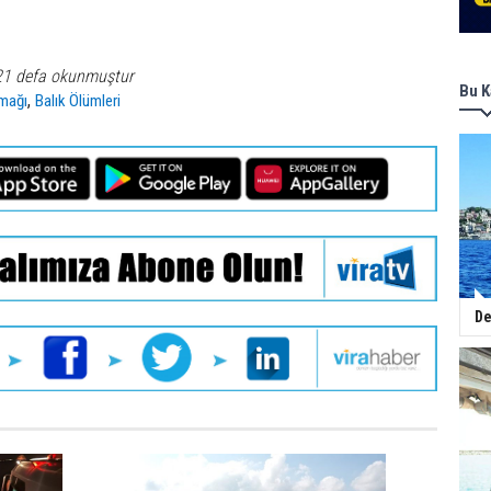
21 defa okunmuştur
Bu K
,
rmağı
Balık Ölümleri
De