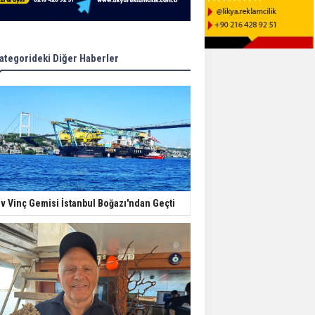
ategorideki Diğer Haberler
v Vinç Gemisi İstanbul Boğazı'ndan Geçti