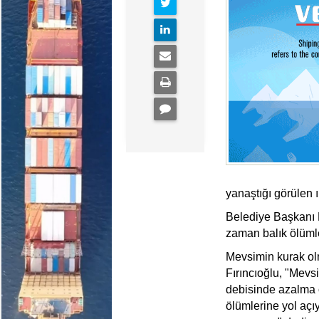
yanaştığı görülen 
Belediye Başkanı H
zaman balık ölümler
Mevsimin kurak ol
Fırıncıoğlu, "Mevs
debisinde azalma o
ölümlerine yol açı