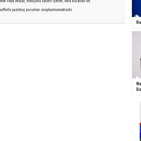
er veya imalar, inançlara saldırı içeren, imla kuralları ile
arflerle yazılmış yorumlar onaylanmamaktadır.
Ro
Ne
Do