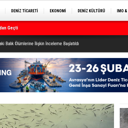
DENİZ TİCARETİ
EKONOMİ
DENİZ KÜLTÜRÜ
IMO &
dan Geçti
EKLE
BALIKÇILIK
ÇEVRE
SEKTÖRDEN
rmanı
aki Balık Ölümlerine İlişkin İnceleme Başlatıldı