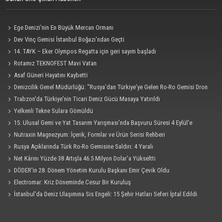
Ege Denizi’nin En Büyük Mercan Ormanı
Dev Vinç Gemisi İstanbul Boğazı'ndan Geçti
14. TAYK – Eker Olympos Regatta için geri sayım başladı
Rotamız TEKNOFEST Mavi Vatan
Asaf Güneri Hayatını Kaybetti
Denizcilik Genel Müdürlüğü: "Rusya'dan Türkiye'ye Gelen Ro-Ro Gemisi Dron
Saldırısına Uğradı"
Trabzon'da Türkiye'nin Ticari Deniz Gücü Masaya Yatırıldı
Yelkenli Tekne Sulara Gömüldü
15. Ulusal Gemi ve Yat Tasarım Yarışması'nda Başvuru Süresi 4 Eylül'e
Uzatıldı
Nutraxin Magnezyum: İçerik, Formlar ve Ürün Serisi Rehberi
Rusya Açıklarında Türk Ro-Ro Gemisine Saldırı: 4 Yaralı
Net Kârını Yüzde 38 Artışla 46.5 Milyon Dolar’a Yükseltti
DÖDER'in 28. Dönem Yönetim Kurulu Başkanı Emir Çevik Oldu
Electromar: Kriz Döneminde Cesur Bir Kuruluş
İstanbul'da Deniz Ulaşımına Sis Engeli: 15 Şehir Hatları Seferi İptal Edildi