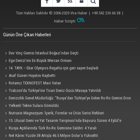
Tüm Hakları Saklıdır © 2006-2020
Vira Haber
| +90 542 236 66 38 |
Haber Scripti
Günün Öne Çıkan Haberleri
Dev Vinç Gemisi İstanbul Boğazı'ndan Geçti
Ege Denizi’nin En Büyük Mercan Ormanı
14. TAYK – Eker Olympos Regatta için geri sayım başladı
Asaf Güneri Hayatını Kaybetti
Rotamız TEKNOFEST Mavi Vatan
Trabzon'da Türkiye'nin Ticari Deniz Gücü Masaya Yatırıldı
Denizcilik Genel Müdürlüğü: "Rusya'dan Türkiye'ye Gelen Ro-Ro Gemisi Dron
Saldırısına Uğradı"
Yelkenli Tekne Sulara Gömüldü
Nutraxin Magnezyum: İçerik, Formlar ve Ürün Serisi Rehberi
15. Ulusal Gemi ve Yat Tasarım Yarışması'nda Başvuru Süresi 4 Eylül'e
Uzatıldı
Rusya Açıklarında Türk Ro-Ro Gemisine Saldırı: 4 Yaralı
Net Kârını Yüzde 38 Artışla 46.5 Milyon Dolar’a Yükseltti