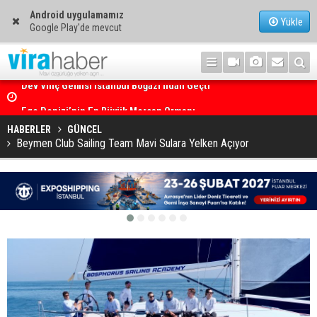
Android uygulamamız
Yükle
Google Play'de mevcut
Ege Denizi’nin En Büyük Mercan Ormanı
HABERLER
GÜNCEL
Beymen Club Sailing Team Mavi Sulara Yelken Açıyor