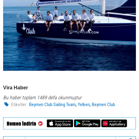
Vira Haber
Bu haber toplam 1489 defa okunmuştur
,
,
Etiketler :
Beymen Club Sailing Team
Yelken
Beymen Club