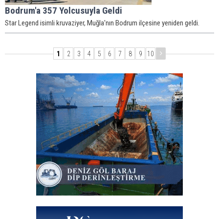
Bodrum'a 357 Yolcusuyla Geldi
Star Legend isimli kruvaziyer, Muğla'nın Bodrum ilçesine yeniden geldi.
1
2
3
4
5
6
7
8
9
10