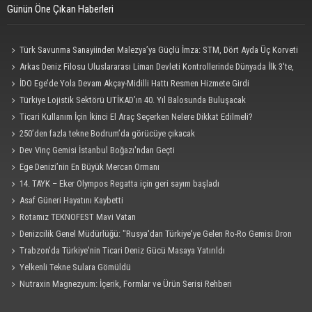
Günün Öne Çıkan Haberleri
Türk Savunma Sanayiinden Malezya’ya Güçlü İmza: STM, Dört Ayda Üç Korveti
Denize İndirdi
Arkas Deniz Filosu Uluslararası Liman Devleti Kontrollerinde Dünyada İlk 3'te,
Kendi Kategorisinde Lider
İDO Ege’de Yola Devam Akçay-Midilli Hattı Resmen Hizmete Girdi
Türkiye Lojistik Sektörü UTİKAD’ın 40. Yıl Balosunda Buluşacak
Ticari Kullanım İçin İkinci El Araç Seçerken Nelere Dikkat Edilmeli?
250’den fazla tekne Bodrum’da görücüye çıkacak
Dev Vinç Gemisi İstanbul Boğazı'ndan Geçti
Ege Denizi’nin En Büyük Mercan Ormanı
14. TAYK – Eker Olympos Regatta için geri sayım başladı
Asaf Güneri Hayatını Kaybetti
Rotamız TEKNOFEST Mavi Vatan
Denizcilik Genel Müdürlüğü: "Rusya'dan Türkiye'ye Gelen Ro-Ro Gemisi Dron
Saldırısına Uğradı"
Trabzon'da Türkiye'nin Ticari Deniz Gücü Masaya Yatırıldı
Yelkenli Tekne Sulara Gömüldü
Nutraxin Magnezyum: İçerik, Formlar ve Ürün Serisi Rehberi