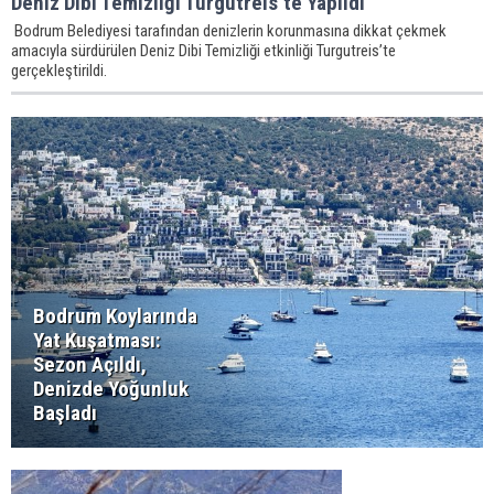
Deniz Dibi Temizliği Turgutreis’te Yapıldı
Bodrum Belediyesi tarafından denizlerin korunmasına dikkat çekmek
amacıyla sürdürülen Deniz Dibi Temizliği etkinliği Turgutreis’te
gerçekleştirildi.
Bodrum Koylarında
Yat Kuşatması:
Sezon Açıldı,
Denizde Yoğunluk
Başladı