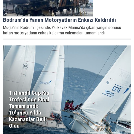
Bodrum’da Yanan Motoryatların Enkazı Kaldırıldı
Muğla’nın Bodrum ilçesinde, Yalıkavak Marina’da çıkan yangın sonucu
batan motoryatların enkaz kaldırma çalışmaları tamamlandı.
Tırhandil Cup Kış
Trofesi’nde Final
Tamamlandı:
10’uncu Yılda
Kazananlar Belli
Oldu