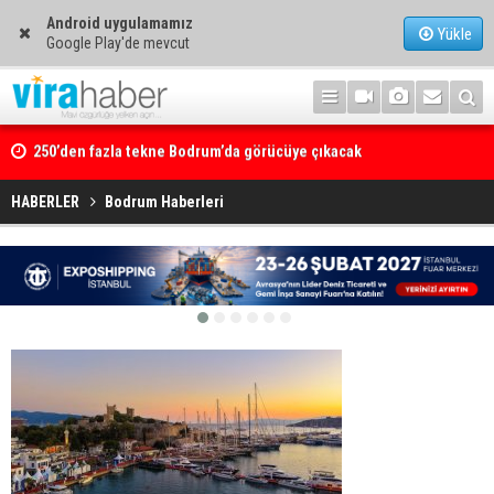
Android uygulamamız
Yükle
Google Play'de mevcut
250’den fazla tekne Bodrum’da görücüye çıkacak
HABERLER
Bodrum Haberleri