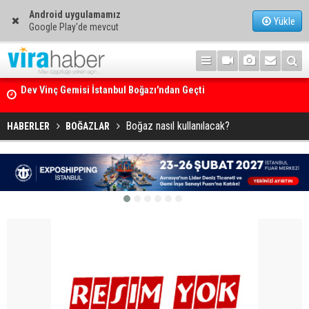
Android uygulamamız
Yükle
Google Play'de mevcut
Ege Denizi’nin En Büyük Mercan Ormanı
Boğaz nasıl kullanılacak?
HABERLER
BOĞAZLAR