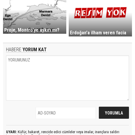
Proje, Montrö'ye aykırı mı?
Erdoğan'a ilham veren facia
HABERE
YORUM KAT
UYARI:
Küfür, hakaret, rencide edici cümleler veya imalar, inançlara saldırı