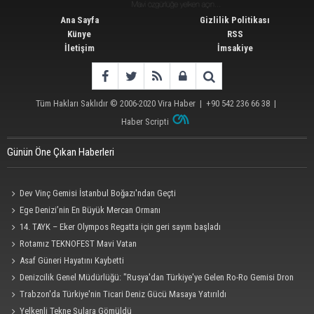
Ana Sayfa
Gizlilik Politikası
Künye
RSS
İletişim
İmsakiye
Tüm Hakları Saklıdır © 2006-2020
Vira Haber
| +90 542 236 66 38 |
Haber Scripti
Günün Öne Çıkan Haberleri
Dev Vinç Gemisi İstanbul Boğazı'ndan Geçti
Ege Denizi’nin En Büyük Mercan Ormanı
14. TAYK – Eker Olympos Regatta için geri sayım başladı
Rotamız TEKNOFEST Mavi Vatan
Asaf Güneri Hayatını Kaybetti
Denizcilik Genel Müdürlüğü: "Rusya'dan Türkiye'ye Gelen Ro-Ro Gemisi Dron
Saldırısına Uğradı"
Trabzon'da Türkiye'nin Ticari Deniz Gücü Masaya Yatırıldı
Yelkenli Tekne Sulara Gömüldü