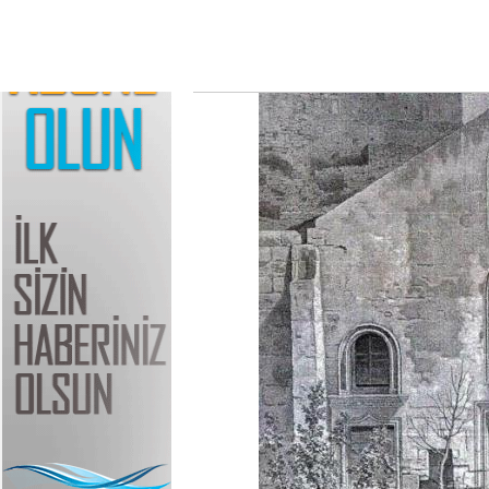
Turizm ve eğlence merkezi Bodrum'un eski f
gün yüzüne çıktı.