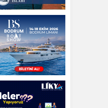
ayat kurtaran teknoloji kullanımda
klim Değişikliği Kurultayı yapıldı