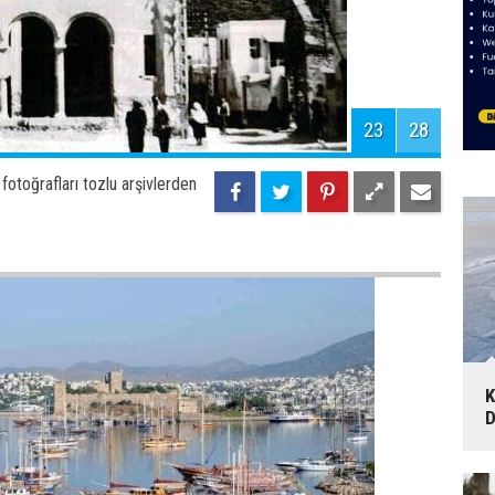
B
5
T
v
25
28