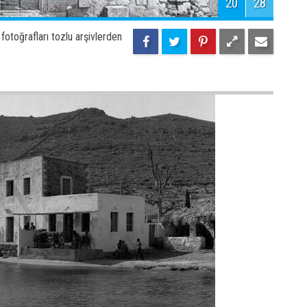
22
28
otoğrafları tozlu arşivlerden