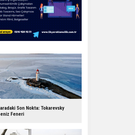
arbaros Denizcilik Kulübü ve
.kariyer günü programı
uzla’da denizciler için kafa dinleme
akti