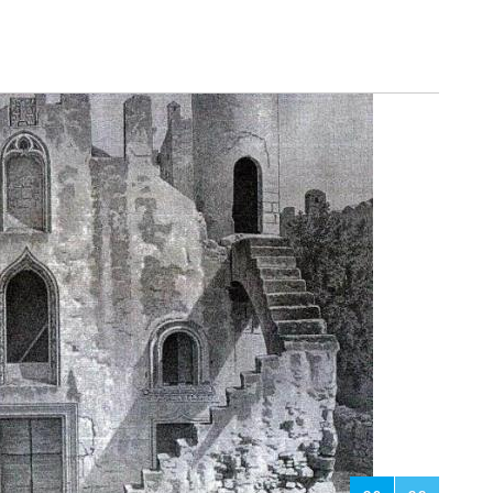
21
28
otoğrafları tozlu arşivlerden