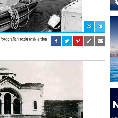
H
24
28
otoğrafları tozlu arşivlerden
İ