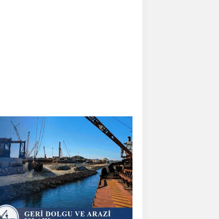
aradaki Son Nokta: Tokarevsky
eniz Feneri