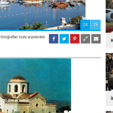
otoğrafları tozlu arşivlerden
S
d