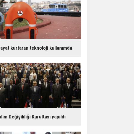
anmar’ın 137 römorkörü
ünyanın dört bir yanında