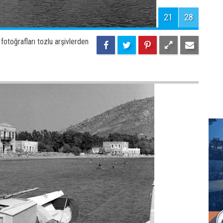
23
28
K
D
otoğrafları tozlu arşivlerden