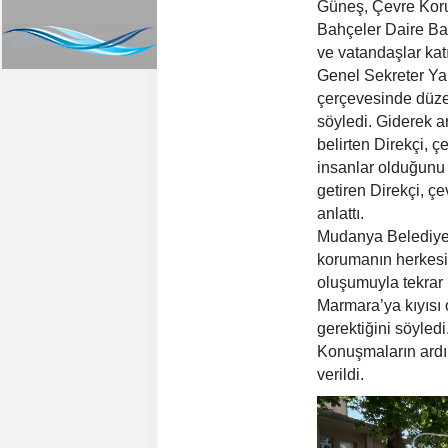
Güneş, Çevre Koru
Bahçeler Daire Ba
ve vatandaşlar katı
Genel Sekreter Ya
çerçevesinde düzen
söyledi. Giderek ar
belirten Direkçi, 
insanlar olduğunu i
getiren Direkçi, ç
anlattı.
Mudanya Belediye
korumanın herkesin
oluşumuyla tekrar 
Marmara’ya kıyısı
gerektiğini söyledi
Konuşmaların ardı
verildi.