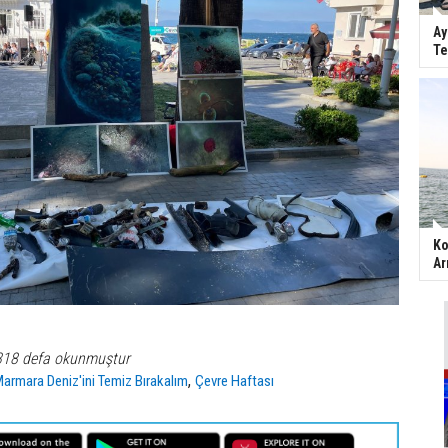
Ay
Te
Ko
Ar
318 defa okunmuştur
,
armara Deniz'ini Temiz Bırakalım
Çevre Haftası