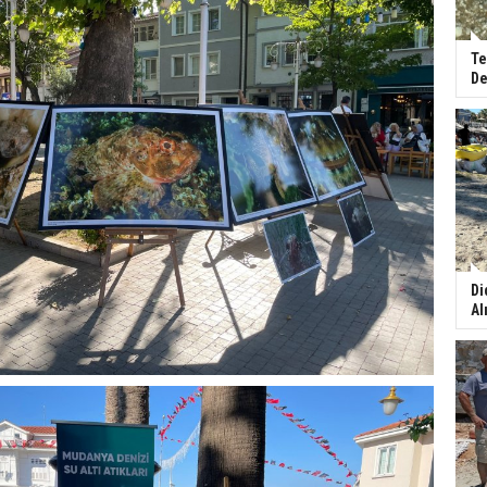
Te
De
Di
Al