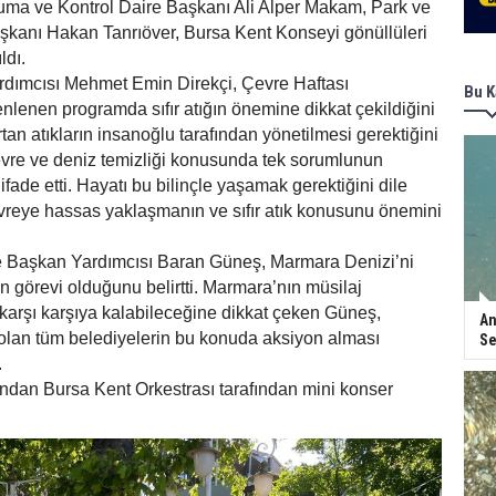
ma ve Kontrol Daire Başkanı Ali Alper Makam, Park ve
şkanı Hakan Tanrıöver, Bursa Kent Konseyi gönüllüleri
ldı.
rdımcısı Mehmet Emin Direkçi, Çevre Haftası
Bu K
lenen programda sıfır atığın önemine dikkat çekildiğini
tan atıkların insanoğlu tarafından yönetilmesi gerektiğini
çevre ve deniz temizliği konusunda tek sorumlunun
fade etti. Hayatı bu bilinçle yaşamak gerektiğini dile
evreye hassas yaklaşmanın ve sıfır atık konusunu önemini
 Başkan Yardımcısı Baran Güneş, Marmara Denizi’ni
 görevi olduğunu belirtti. Marmara’nın müsilaj
karşı karşıya kalabileceğine dikkat çeken Güneş,
An
 olan tüm belediyelerin bu konuda aksiyon alması
Se
.
ndan Bursa Kent Orkestrası tarafından mini konser