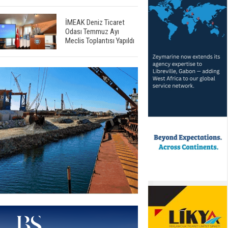
İMEAK Deniz Ticaret
Odası Temmuz Ayı
Meclis Toplantısı Yapıldı