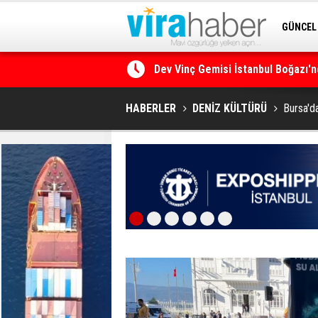
GÜNCEL
SİTENE 
Ege Denizi’nin En Büyük Mercan O
HABERLER
DENİZ KÜLTÜRÜ
Bursa'da