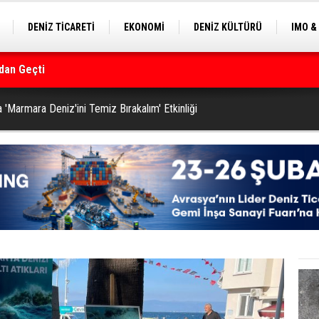
DENİZ TİCARETİ
EKONOMİ
DENİZ KÜLTÜRÜ
IMO &
EKLE
BALIKÇILIK
ÇEVRE
SEKTÖRDEN
rmanı
 'Marmara Deniz'ini Temiz Bırakalım' Etkinliği