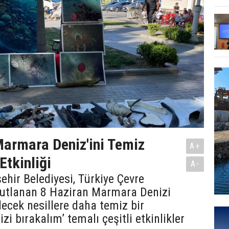
Marmara Deniz'ini Temiz
A+
Etkinliği
A-
hir Belediyesi, Türkiye Çevre
kutlanan 8 Haziran Marmara Denizi
ecek nesillere daha temiz bir
i bırakalım’ temalı çeşitli etkinlikler