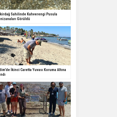
kirdağ Sahilinde Kahverengi Pusula
nizanaları Görüldü
dim’de İkinci Caretta Yuvası Koruma Altına
ındı