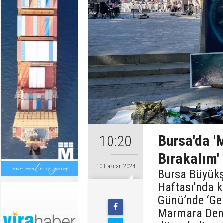
Bursa'da '
10:20
Bırakalım' 
10 Haziran 2024
Bursa Büyükşe
Haftası'nda 
Günü’nde ‘Gel
Marmara Deniz