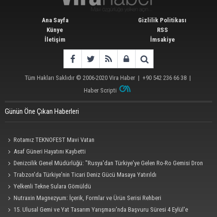
Ana Sayfa
Gizlilik Politikası
Künye
RSS
İletişim
İmsakiye
Tüm Hakları Saklıdır © 2006-2020
Vira Haber
| +90 542 236 66 38 |
Haber Scripti
Günün Öne Çıkan Haberleri
Rotamız TEKNOFEST Mavi Vatan
Asaf Güneri Hayatını Kaybetti
Denizcilik Genel Müdürlüğü: "Rusya'dan Türkiye'ye Gelen Ro-Ro Gemisi Dron
Saldırısına Uğradı"
Trabzon'da Türkiye'nin Ticari Deniz Gücü Masaya Yatırıldı
Yelkenli Tekne Sulara Gömüldü
Nutraxin Magnezyum: İçerik, Formlar ve Ürün Serisi Rehberi
15. Ulusal Gemi ve Yat Tasarım Yarışması'nda Başvuru Süresi 4 Eylül'e