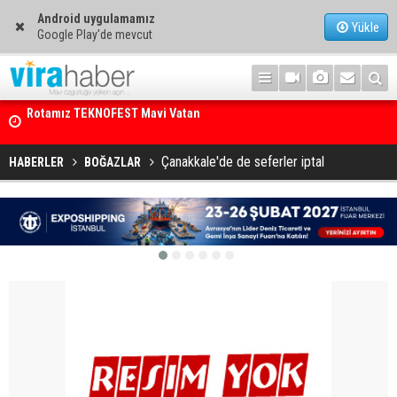
Android uygulamamız
Yükle
Google Play'de mevcut
Net Kârını Yüzde 38 Artışla 46.5 Milyon Dolar’a Yükseltti
Çanakkale'de de seferler iptal
HABERLER
BOĞAZLAR