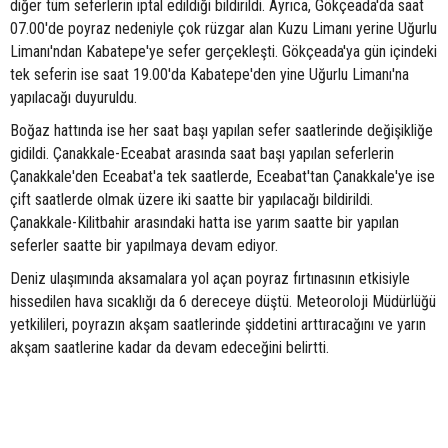
diğer tüm seferlerin iptal edildiği bildirildi. Ayrıca, Gökçeada'da saat
07.00'de poyraz nedeniyle çok rüzgar alan Kuzu Limanı yerine Uğurlu
Limanı'ndan Kabatepe'ye sefer gerçekleşti. Gökçeada'ya gün içindeki
tek seferin ise saat 19.00'da Kabatepe'den yine Uğurlu Limanı'na
yapılacağı duyuruldu.
Boğaz hattında ise her saat başı yapılan sefer saatlerinde değişikliğe
gidildi. Çanakkale-Eceabat arasında saat başı yapılan seferlerin
Çanakkale'den Eceabat'a tek saatlerde, Eceabat'tan Çanakkale'ye ise
çift saatlerde olmak üzere iki saatte bir yapılacağı bildirildi.
Çanakkale-Kilitbahir arasındaki hatta ise yarım saatte bir yapılan
seferler saatte bir yapılmaya devam ediyor.
Deniz ulaşımında aksamalara yol açan poyraz fırtınasının etkisiyle
hissedilen hava sıcaklığı da 6 dereceye düştü. Meteoroloji Müdürlüğü
yetkilileri, poyrazın akşam saatlerinde şiddetini arttıracağını ve yarın
akşam saatlerine kadar da devam edeceğini belirtti.