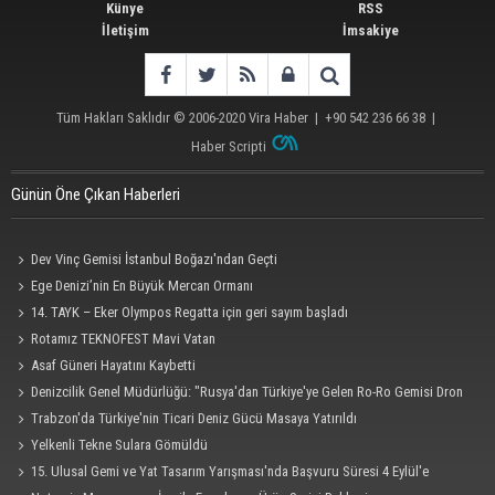
Künye
RSS
İletişim
İmsakiye
Tüm Hakları Saklıdır © 2006-2020
Vira Haber
| +90 542 236 66 38 |
Haber Scripti
Günün Öne Çıkan Haberleri
Dev Vinç Gemisi İstanbul Boğazı'ndan Geçti
Ege Denizi’nin En Büyük Mercan Ormanı
14. TAYK – Eker Olympos Regatta için geri sayım başladı
Rotamız TEKNOFEST Mavi Vatan
Asaf Güneri Hayatını Kaybetti
Denizcilik Genel Müdürlüğü: "Rusya'dan Türkiye'ye Gelen Ro-Ro Gemisi Dron
Saldırısına Uğradı"
Trabzon'da Türkiye'nin Ticari Deniz Gücü Masaya Yatırıldı
Yelkenli Tekne Sulara Gömüldü
15. Ulusal Gemi ve Yat Tasarım Yarışması'nda Başvuru Süresi 4 Eylül'e