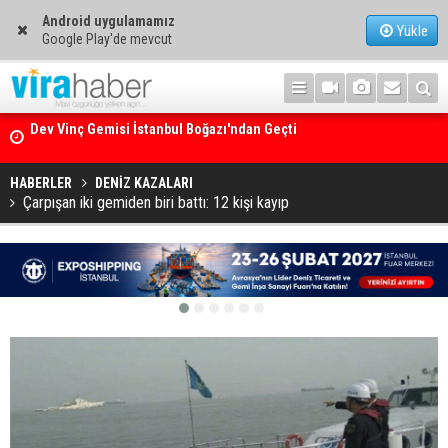
Android uygulamamız
Yükle
Google Play'de mevcut
Ege Denizi’nin En Büyük Mercan Ormanı
HABERLER
DENİZ KAZALARI
Çarpışan iki gemiden biri battı: 12 kişi kayıp