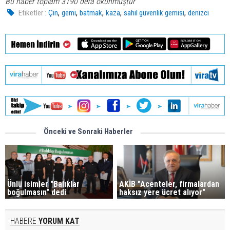
Bu haber toplam 3190 defa okunmuştur
,
,
,
,
,
Etiketler :
Çin
gemi
batmak
kaza
sahil güvenlik gemisi
denizci
Önceki ve Sonraki Haberler
Ünlü isimler "Balıklar
AKİB "Acenteler, firmalardan
boğulmasın" dedi
haksız yere ücret alıyor"
HABERE
YORUM KAT