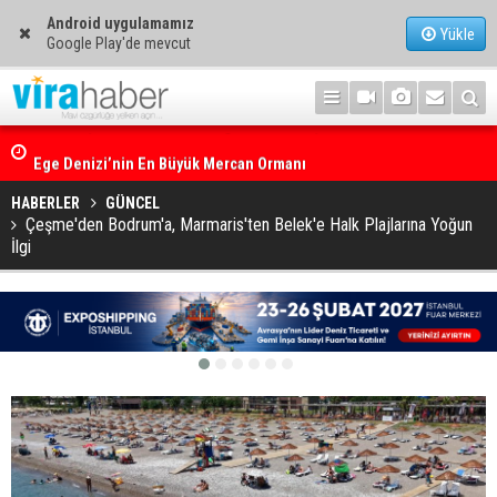
Android uygulamamız
Yükle
Google Play'de mevcut
Ege Denizi’nin En Büyük Mercan Ormanı
HABERLER
GÜNCEL
Çeşme'den Bodrum'a, Marmaris'ten Belek'e Halk Plajlarına Yoğun
İlgi