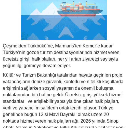
Çeşme’den Türkbükü’ne, Marmaris’ten Kemer’e kadar
Türkiye’nin gözde turizm destinasyonlarında hizmet veren
ücretsiz girişli halk plajları, her yıl artan ziyaretçi sayısıyla
yoğun ilgi görmeye devam ediyor.
Kültür ve Turizm Bakanlığı tarafından hayata geçirilen proje,
vatandaşların denize güvenli, konforlu ve nitelikli koşullarda
erişimini sağlarken sosyal yaşamın da önemli buluşma
noktalarından biri haline geldi. Ücretsiz giriş, yüksek hizmet
standartlar ı ve erişilebilir yapısıyla öne çıkan halk plajları,
yerli ve yabancı misafirlerin ortak tercihi oluyor. Türkiye
genelinde bugün 12’si Mavi Bayraklı olmak üzere 20
noktada hizmet veren halk plajları ağı, 2026 yılında Sinop
Abalı, Samsun Yakakent ve Bitlis Adilcevaz’da açılacak yeni