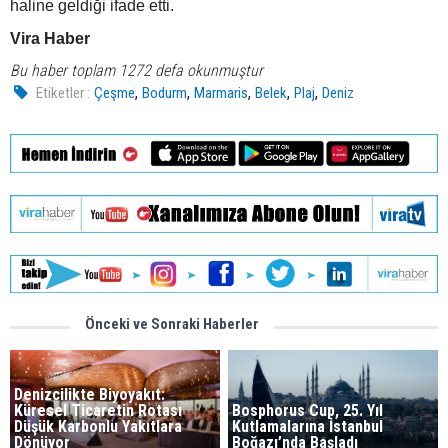
haline geldiği ifade etti.
Vira Haber
Bu haber toplam 1272 defa okunmuştur
,
,
,
,
,
Etiketler :
Çeşme
Bodurm
Marmaris
Belek
Plaj
Deniz
Önceki ve Sonraki Haberler
Denizcilikte Biyoyakıt:
Küresel Ticaretin Rotası
Bosphorus Cup, 25. Yıl
Düşük Karbonlu Yakıtlara
Kutlamalarına İstanbul
Dönüyor
Boğazı’nda Başladı