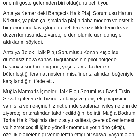
önemli göstergelerinden biri olduğunu belirtiyor.
Antalya Kemer’deki Bahçecik Halk Plajı Sorumlusu Harun
Köktürk, yapılan çalışmalarla plajın daha modern ve estetik
bir görünüme kavuştuğunu belirterek özellikle temizlik ve
düzen konusunda ziyaretçilerden olumlu geri dönüşler
aldıklarını söyledi.
Antalya Belek Halk Plajı Sorumlusu Kenan Kışla ise
dumansız hava sahası uygulamasının pilot bölgede
başarıyla sürdürüldüğünü, yeşil alanlarla denizin
bütünleştiği ferah atmosferin misafirler tarafından beğeniyle
karşılandığını ifade etti.
Muğla Marmaris İçmeler Halk Plajı Sorumlusu Basri Ersin
Seval, güler yüzlü hizmet anlayışı ve genç ekip yapısının
yanı sıra yeme-içme hizmetlerinde sağlanan iyileşmelerin de
ziyaretçiler tarafından takdir edildiğini belirtti. Muğla Bodrum
Torba Halk Plajı'nda deniz suyu kalitesi, çevre düzenlemesi
ve hizmet çeşitliliğine yönelik memnuniyetin öne çıktığı,
özellikle ailelerin güvenle tercih ettiği bir sosyal yaşam alanı