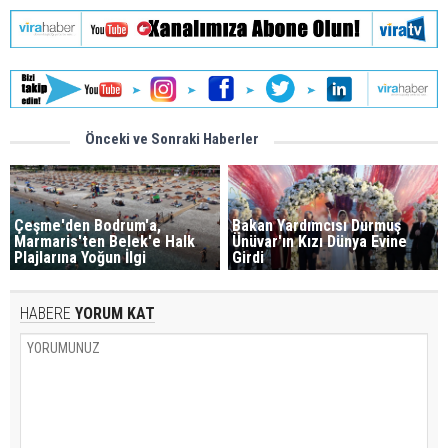
Önceki ve Sonraki Haberler
Çeşme'den Bodrum'a,
Bakan Yardımcısı Durmuş
Marmaris'ten Belek'e Halk
Ünüvar'ın Kızı Dünya Evine
Plajlarına Yoğun İlgi
Girdi
HABERE
YORUM KAT