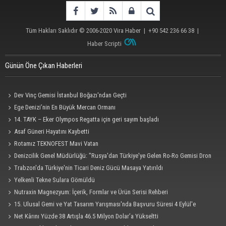
Tüm Hakları Saklıdır © 2006-2020
Vira Haber
| +90 542 236 66 38 |
Haber Scripti
Günün Öne Çıkan Haberleri
Dev Vinç Gemisi İstanbul Boğazı'ndan Geçti
Ege Denizi’nin En Büyük Mercan Ormanı
14. TAYK – Eker Olympos Regatta için geri sayım başladı
Asaf Güneri Hayatını Kaybetti
Rotamız TEKNOFEST Mavi Vatan
Denizcilik Genel Müdürlüğü: "Rusya'dan Türkiye'ye Gelen Ro-Ro Gemisi Dron
Saldırısına Uğradı"
Trabzon'da Türkiye'nin Ticari Deniz Gücü Masaya Yatırıldı
Yelkenli Tekne Sulara Gömüldü
Nutraxin Magnezyum: İçerik, Formlar ve Ürün Serisi Rehberi
15. Ulusal Gemi ve Yat Tasarım Yarışması'nda Başvuru Süresi 4 Eylül'e
Uzatıldı
Net Kârını Yüzde 38 Artışla 46.5 Milyon Dolar’a Yükseltti