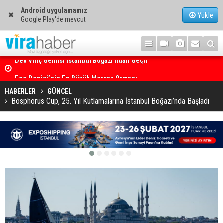
Android uygulamamız
Yükle
Google Play'de mevcut
Ege Denizi’nin En Büyük Mercan Ormanı
HABERLER
GÜNCEL
Bosphorus Cup, 25. Yıl Kutlamalarına İstanbul Boğazı’nda Başladı