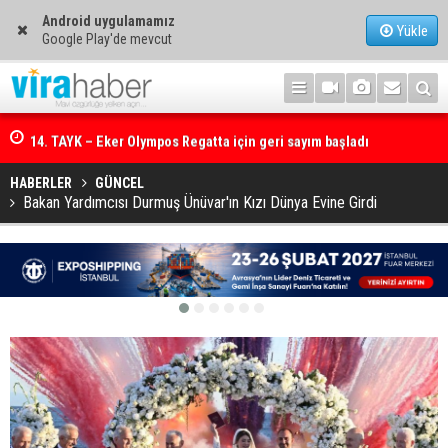
Android uygulamamız
Yükle
Google Play'de mevcut
14. TAYK – Eker Olympos Regatta için geri sayım başladı
HABERLER
GÜNCEL
Bakan Yardımcısı Durmuş Ünüvar'ın Kızı Dünya Evine Girdi