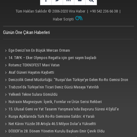
Tüm Hakları Saklıdır © 2006-2020
Vira Haber
| +90 542 236 66 38 |
Haber Scripti
Günün Öne Çıkan Haberleri
Ege Denizi’nin En Büyük Mercan Ormanı
14. TAYK – Eker Olympos Regatta için geri sayım başladı
Rotamız TEKNOFEST Mavi Vatan
Asaf Güneri Hayatını Kaybetti
Denizcilik Genel Müdürlüğü: "Rusya'dan Türkiye'ye Gelen Ro-Ro Gemisi Dron
Saldırısına Uğradı"
Trabzon'da Türkiye'nin Ticari Deniz Gücü Masaya Yatırıldı
Yelkenli Tekne Sulara Gömüldü
Nutraxin Magnezyum: İçerik, Formlar ve Ürün Serisi Rehberi
15. Ulusal Gemi ve Yat Tasarım Yarışması'nda Başvuru Süresi 4 Eylül'e
Uzatıldı
Rusya Açıklarında Türk Ro-Ro Gemisine Saldırı: 4 Yaralı
Net Kârını Yüzde 38 Artışla 46.5 Milyon Dolar’a Yükseltti
DÖDER'in 28. Dönem Yönetim Kurulu Başkanı Emir Çevik Oldu