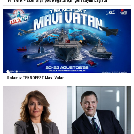
14. TAYK – Eker Olympos Regatta için geri sayım başladı
Rotamız TEKNOFEST Mavi Vatan