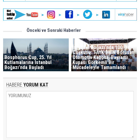
Önceki ve Sonraki Haberler
İstanbul Boğazı’nda 100. Yıl
Coşkusu: TAYK BMW Borusan
Bosphorus Cup, 25. Yıl
Otomotiv Kabotaj Bayramı
Kutlamalarına İstanbul
Kupası Görkemli Bir
Boğazı’nda Başladı
Mücadeleyle Tamamlandı
HABERE
YORUM KAT