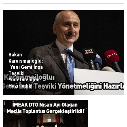
Bakan
Karaismailoğlu:
''Yeni Gemi İnşa
Teşviki
Yönetmeliğini
Hazırladık!''