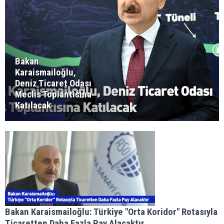
Bakan
Karaismailoğlu,
Deniz Ticaret Odası
Meclis Toplantısına
Katılacak
Bakan Karaismailoğlu: Türkiye "Orta Koridor" Rotasıyla
Ticaretten Daha Fazla Pay Alacaktır