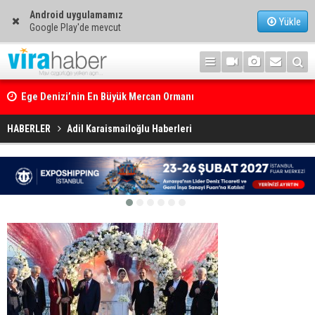
Android uygulamamız
Yükle
Google Play'de mevcut
Ege Denizi’nin En Büyük Mercan Ormanı
HABERLER
Adil Karaismailoğlu Haberleri