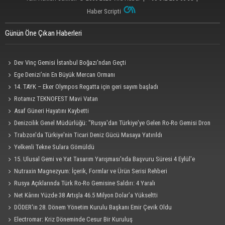
Haber Scripti
Günün Öne Çıkan Haberleri
Dev Vinç Gemisi İstanbul Boğazı'ndan Geçti
Ege Denizi’nin En Büyük Mercan Ormanı
14. TAYK – Eker Olympos Regatta için geri sayım başladı
Rotamız TEKNOFEST Mavi Vatan
Asaf Güneri Hayatını Kaybetti
Denizcilik Genel Müdürlüğü: "Rusya'dan Türkiye'ye Gelen Ro-Ro Gemisi Dron
Saldırısına Uğradı"
Trabzon'da Türkiye'nin Ticari Deniz Gücü Masaya Yatırıldı
Yelkenli Tekne Sulara Gömüldü
15. Ulusal Gemi ve Yat Tasarım Yarışması'nda Başvuru Süresi 4 Eylül'e
Uzatıldı
Nutraxin Magnezyum: İçerik, Formlar ve Ürün Serisi Rehberi
Rusya Açıklarında Türk Ro-Ro Gemisine Saldırı: 4 Yaralı
Net Kârını Yüzde 38 Artışla 46.5 Milyon Dolar’a Yükseltti
DÖDER'in 28. Dönem Yönetim Kurulu Başkanı Emir Çevik Oldu
Electromar: Kriz Döneminde Cesur Bir Kuruluş