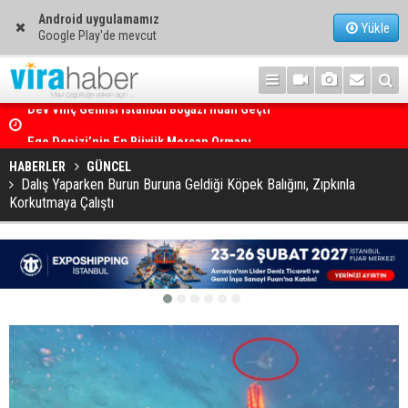
Android uygulamamız
Yükle
Google Play'de mevcut
Ege Denizi’nin En Büyük Mercan Ormanı
HABERLER
GÜNCEL
Dalış Yaparken Burun Buruna Geldiği Köpek Balığını, Zıpkınla
Korkutmaya Çalıştı