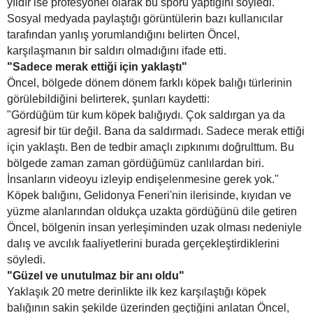
yıldır ise profesyonel olarak bu sporu yaptığını söyledi.
Sosyal medyada paylaştığı görüntülerin bazı kullanıcılar
tarafından yanlış yorumlandığını belirten Öncel,
karşılaşmanın bir saldırı olmadığını ifade etti.
"Sadece merak ettiği için yaklaştı"
Öncel, bölgede dönem dönem farklı köpek balığı türlerinin
görülebildiğini belirterek, şunları kaydetti:
"Gördüğüm tür kum köpek balığıydı. Çok saldırgan ya da
agresif bir tür değil. Bana da saldırmadı. Sadece merak ettiği
için yaklaştı. Ben de tedbir amaçlı zıpkınımı doğrulttum. Bu
bölgede zaman zaman gördüğümüz canlılardan biri.
İnsanların videoyu izleyip endişelenmesine gerek yok."
Köpek balığını, Gelidonya Feneri'nin ilerisinde, kıyıdan ve
yüzme alanlarından oldukça uzakta gördüğünü dile getiren
Öncel, bölgenin insan yerleşiminden uzak olması nedeniyle
dalış ve avcılık faaliyetlerini burada gerçekleştirdiklerini
söyledi.
"Güzel ve unutulmaz bir anı oldu"
Yaklaşık 20 metre derinlikte ilk kez karşılaştığı köpek
balığının sakin şekilde üzerinden geçtiğini anlatan Öncel,