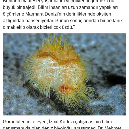
Bunların maalesef yaşamlarını yitirdiklerini görmek çok
büyük bir trajedi. Bilim insanları uzun zamandır yaptıkları
ölçümlerle Marmara Denizi'nin derinliklerinde oksijen
azlığından bahsediyorlar. Bunun sonuçlarından birine tanık
olmak ekip olarak bizleri çok üzdü."
Görüntüleri inceleyen, İzmit Körfezi çalışmasının bilim
danışmanı da olan deniz biyoloğu, araştırmacı Dr. Mehmet