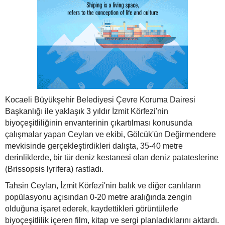
Kocaeli Büyükşehir Belediyesi Çevre Koruma Dairesi
Başkanlığı ile yaklaşık 3 yıldır İzmit Körfezi'nin
biyoçeşitliliğinin envanterinin çıkartılması konusunda
çalışmalar yapan Ceylan ve ekibi, Gölcük'ün Değirmendere
mevkisinde gerçekleştirdikleri dalışta, 35-40 metre
derinliklerde, bir tür deniz kestanesi olan deniz patateslerine
(Brissopsis lyrifera) rastladı.
Tahsin Ceylan, İzmit Körfezi'nin balık ve diğer canlıların
popülasyonu açısından 0-20 metre aralığında zengin
olduğuna işaret ederek, kaydettikleri görüntülerle
biyoçeşitlilik içeren film, kitap ve sergi planladıklarını aktardı.