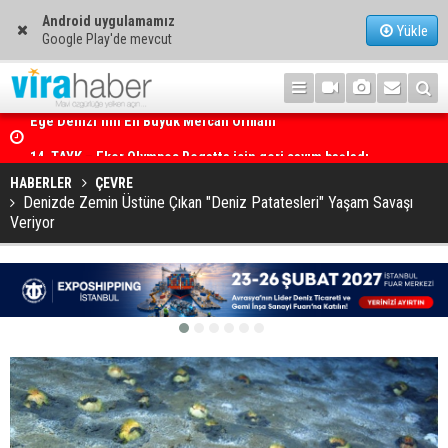
Android uygulamamız
Yükle
Google Play'de mevcut
14. TAYK – Eker Olympos Regatta için geri sayım başladı
HABERLER
ÇEVRE
Denizde Zemin Üstüne Çıkan "Deniz Patatesleri" Yaşam Savaşı
Veriyor