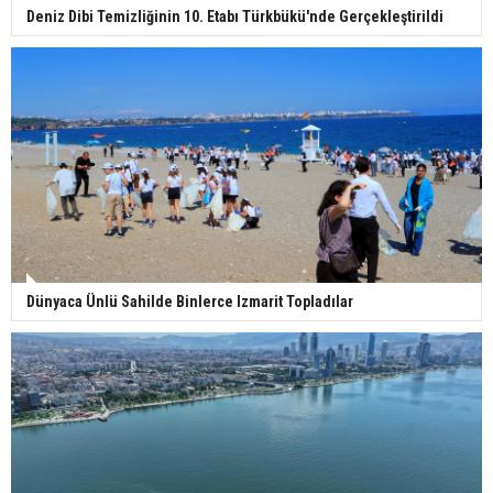
Deniz Dibi Temizliğinin 10. Etabı Türkbükü'nde Gerçekleştirildi
Dünyaca Ünlü Sahilde Binlerce Izmarit Topladılar