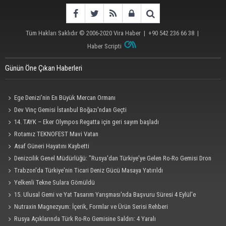
Tüm Hakları Saklıdır © 2006-2020
Vira Haber
| +90 542 236 66 38 |
Haber Scripti
Günün Öne Çıkan Haberleri
Ege Denizi’nin En Büyük Mercan Ormanı
Dev Vinç Gemisi İstanbul Boğazı'ndan Geçti
14. TAYK – Eker Olympos Regatta için geri sayım başladı
Rotamız TEKNOFEST Mavi Vatan
Asaf Güneri Hayatını Kaybetti
Denizcilik Genel Müdürlüğü: "Rusya'dan Türkiye'ye Gelen Ro-Ro Gemisi Dron
Saldırısına Uğradı"
Trabzon'da Türkiye'nin Ticari Deniz Gücü Masaya Yatırıldı
Yelkenli Tekne Sulara Gömüldü
15. Ulusal Gemi ve Yat Tasarım Yarışması'nda Başvuru Süresi 4 Eylül'e
Uzatıldı
Nutraxin Magnezyum: İçerik, Formlar ve Ürün Serisi Rehberi
Rusya Açıklarında Türk Ro-Ro Gemisine Saldırı: 4 Yaralı