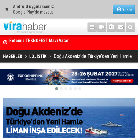
Android uygulamamız
Yükle
Google Play'de mevcut
Net Kârını Yüzde 38 Artışla 46.5 Milyon Dolar’a Yükseltti
Doğu Akdeniz’de Türkiye’den Yeni Hamle
HABERLER
LOJİSTİK