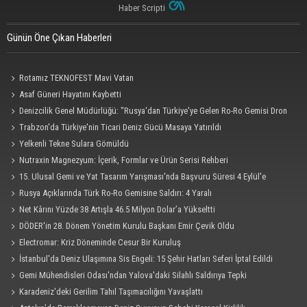
Haber Scripti
Günün Öne Çıkan Haberleri
Rotamız TEKNOFEST Mavi Vatan
Asaf Güneri Hayatını Kaybetti
Denizcilik Genel Müdürlüğü: "Rusya'dan Türkiye'ye Gelen Ro-Ro Gemisi Dron
Saldırısına Uğradı"
Trabzon'da Türkiye'nin Ticari Deniz Gücü Masaya Yatırıldı
Yelkenli Tekne Sulara Gömüldü
Nutraxin Magnezyum: İçerik, Formlar ve Ürün Serisi Rehberi
15. Ulusal Gemi ve Yat Tasarım Yarışması'nda Başvuru Süresi 4 Eylül'e
Uzatıldı
Rusya Açıklarında Türk Ro-Ro Gemisine Saldırı: 4 Yaralı
Net Kârını Yüzde 38 Artışla 46.5 Milyon Dolar’a Yükseltti
DÖDER'in 28. Dönem Yönetim Kurulu Başkanı Emir Çevik Oldu
Electromar: Kriz Döneminde Cesur Bir Kuruluş
İstanbul'da Deniz Ulaşımına Sis Engeli: 15 Şehir Hatları Seferi İptal Edildi
Gemi Mühendisleri Odası'ndan Yalova'daki Silahlı Saldırıya Tepki
Karadeniz'deki Gerilim Tahıl Taşımacılığını Yavaşlattı