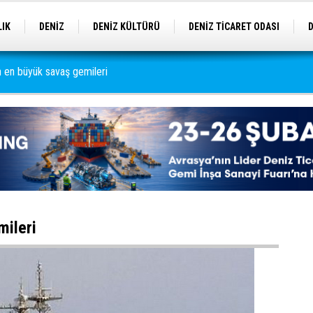
LIK
DENİZ
DENİZ KÜLTÜRÜ
DENİZ TİCARET ODASI
EĞİTİM
GEMİ
GÜNCEL
 en büyük savaş gemileri
mileri