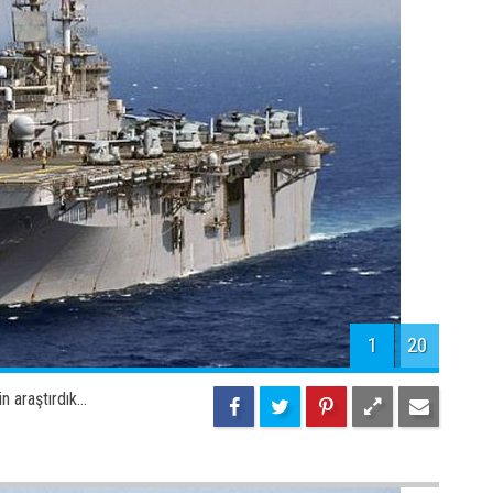
1
20
 araştırdık...