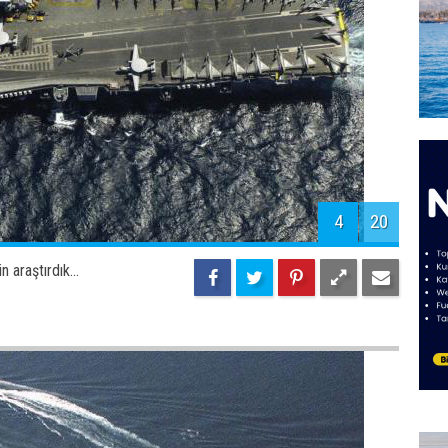
4
20
 araştırdık...