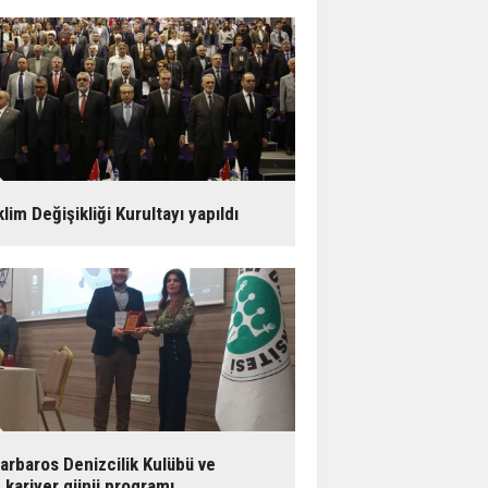
klim Değişikliği Kurultayı yapıldı
arbaros Denizcilik Kulübü ve
.kariyer günü programı