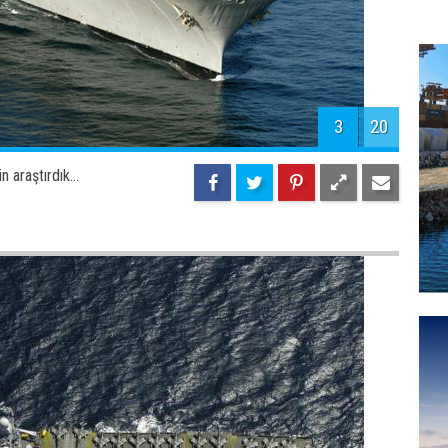
3
20
 araştırdık...