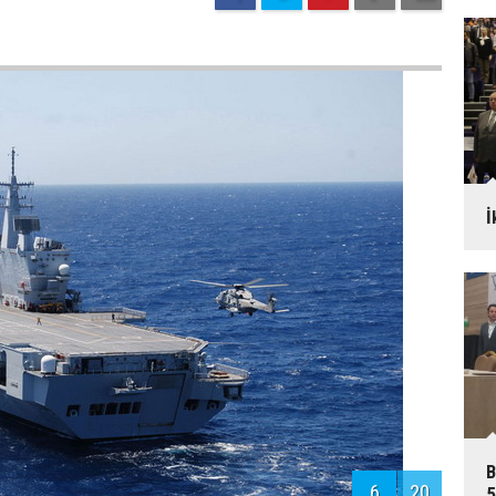
İ
B
6
20
5