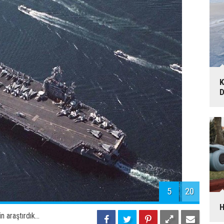
K
D
5
20
H
 araştırdık...