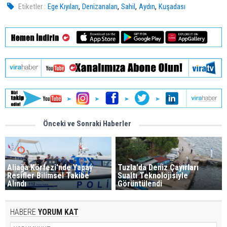
,
,
,
,
Etiketler :
Ege Kıyıları
Denizanaları
Sahil
Aydın
Kuşadası
Önceki ve Sonraki Haberler
Aliağa Körfezi'nde Yapay
Tuzla'da Deniz Çayırları
Resifler Bilimsel Takibe
Sualtı Teknolojisiyle
Alındı
Görüntülendi
HABERE
YORUM KAT