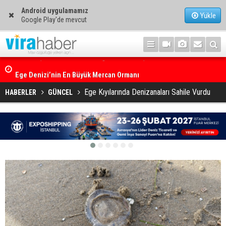
Android uygulamamız
Yükle
Google Play'de mevcut
Ege Denizi’nin En Büyük Mercan Ormanı
Ege Kıyılarında Denizanaları Sahile Vurdu
HABERLER
GÜNCEL