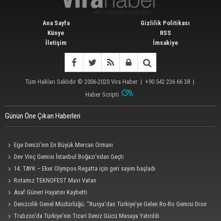
Ana Sayfa
Gizlilik Politikası
Künye
RSS
İletişim
İmsakiye
Tüm Hakları Saklıdır © 2006-2020
Vira Haber
| +90 542 236 66 38 |
Haber Scripti
Günün Öne Çıkan Haberleri
Ege Denizi’nin En Büyük Mercan Ormanı
Dev Vinç Gemisi İstanbul Boğazı'ndan Geçti
14. TAYK – Eker Olympos Regatta için geri sayım başladı
Rotamız TEKNOFEST Mavi Vatan
Asaf Güneri Hayatını Kaybetti
Denizcilik Genel Müdürlüğü: "Rusya'dan Türkiye'ye Gelen Ro-Ro Gemisi Dron
Saldırısına Uğradı"
Trabzon'da Türkiye'nin Ticari Deniz Gücü Masaya Yatırıldı