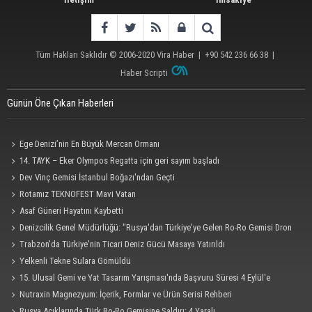
Tüm Hakları Saklıdır © 2006-2020
Vira Haber
| +90 542 236 66 38 |
Haber Scripti
Günün Öne Çıkan Haberleri
Ege Denizi’nin En Büyük Mercan Ormanı
14. TAYK – Eker Olympos Regatta için geri sayım başladı
Dev Vinç Gemisi İstanbul Boğazı'ndan Geçti
Rotamız TEKNOFEST Mavi Vatan
Asaf Güneri Hayatını Kaybetti
Denizcilik Genel Müdürlüğü: "Rusya'dan Türkiye'ye Gelen Ro-Ro Gemisi Dron
Saldırısına Uğradı"
Trabzon'da Türkiye'nin Ticari Deniz Gücü Masaya Yatırıldı
Yelkenli Tekne Sulara Gömüldü
15. Ulusal Gemi ve Yat Tasarım Yarışması'nda Başvuru Süresi 4 Eylül'e
Uzatıldı
Nutraxin Magnezyum: İçerik, Formlar ve Ürün Serisi Rehberi
Rusya Açıklarında Türk Ro-Ro Gemisine Saldırı: 4 Yaralı