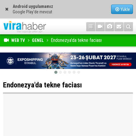
Android uygulamamız
Yükle
Google Play'de mevcut
Endonezya'da tekne faciası
WEB TV
GENEL
Endonezya'da tekne faciası