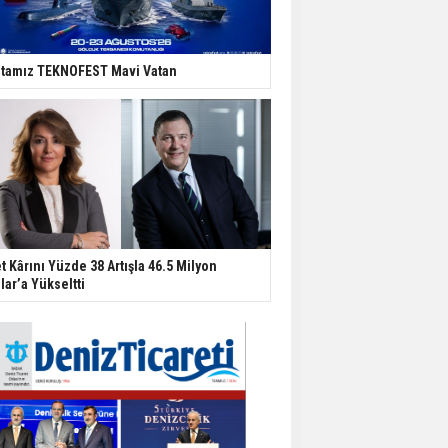
tamız TEKNOFEST Mavi Vatan
t Kârını Yüzde 38 Artışla 46.5 Milyon
lar’a Yükseltti