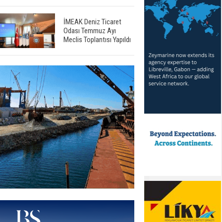
İMEAK Deniz Ticaret
Odası Temmuz Ayı
Meclis Toplantısı Yapıldı