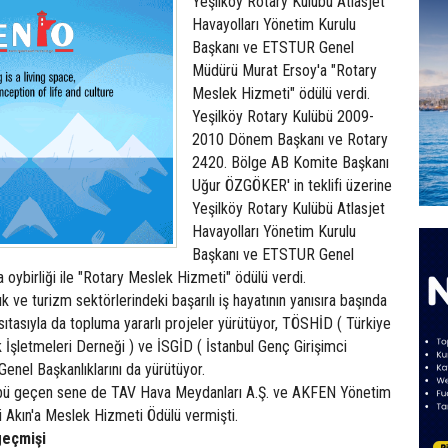
Yeşilköy Rotary Kulübü Atlasjet
Havayolları Yönetim Kurulu
Başkanı ve ETSTUR Genel
Müdürü Murat Ersoy'a "Rotary
Meslek Hizmeti" ödülü verdi.
Yeşilköy Rotary Kulübü 2009-
2010 Dönem Başkanı ve Rotary
2420. Bölge AB Komite Başkanı
Uğur ÖZGÖKER' in teklifi üzerine
Yeşilköy Rotary Kulübü Atlasjet
Havayolları Yönetim Kurulu
Başkanı ve ETSTUR Genel
oybirliği ile "Rotary Meslek Hizmeti" ödülü verdi.
 ve turizm sektörlerindeki başarılı iş hayatının yanısıra başında
ıtasıyla da topluma yararlı projeler yürütüyor, TÖSHİD ( Türkiye
 İşletmeleri Derneği ) ve İSGİD ( İstanbul Genç Girişimci
Genel Başkanlıklarını da yürütüyor.
übü geçen sene de TAV Hava Meydanları A.Ş. ve AKFEN Yönetim
 Akın'a Meslek Hizmeti Ödülü vermişti.
geçmişi