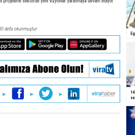
rklı projelerle sektörde yeni vizyonlar yaratmaya devam ediyor.
80 defa okunmuştur
Eg
14
sa