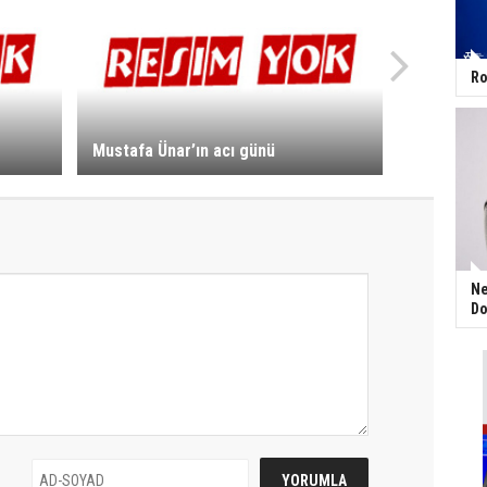
Ro
Mustafa Ünar’ın acı günü
Ne
Do