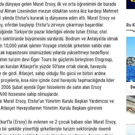
’da dünyaya gelen Murat Ersoy, ilk ve orta öğrenimini de burada
bul Alman Lisesinden mezun olduktan sonra ikiz kardeşi Mehmet
1 yılında Etstur'u kurarak iş dünyasına adım attı. Murat Ersoy ve
 sıfırdan başlayıp Etstur'u zirveye çıkarmayı başardılar.
Bu K
lüğünde Türkiye'de pazar liderliğini elinde tutan Etstur, otel
rizm sektöründe büyümesini sürdürdü. Bodrum ve Antalya'da olmak
 10,000 yatak işleten Voyage otelcilik şirketinin sahibi olan
ak kapasitesini önümüzdeki yıllarda yükseltmeyi hedefliyor.
nın turizm devi Öger Tours ile güçlerini birleştiren Etsgroup,
an kurulan Atlasjet'in yüzde 50'sine ortak olarak, havayolu
 de girdi. Atlasjet, sahip olduğu filo gücü ve birbiri ardına
projelerle, kısa süre içinde özel havayolu taşımacılığında lider
. 2006 Şubat ayında Oger hisselerini de satın alan Ersoy
De
 %90 hissesine sahip olmuşlardır.
e Murat Ersoy, Etstur’un Yönetim Kurulu Başkan Yardımcısı ve
Atlasjet Havayollarının Yönetim Kurulu Başkanı görevini
kurt’la (Ersoy) ile evlenen ve 2 çocuk babası olan Murat Ersoy,
rılı bir şekilde yönettiği şirketleriyle turizm sektöründe önemli