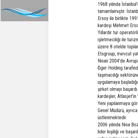
1968 yılında İstanbul
tamamlamıştır. İstan
Ersoy ile birlikte 199
kardeşi Mehmet Ersoy,
Yıllardır tur operatör
işletmeciliği ile tu
üzere 8 otelde toplam
Etsgroup, mevcut yat
Nisan 2004'de Avrupa'
Öger Holding tarafınd
taşımacılığı sektörüne
uygulamaya başladığı 
şirket olmayı başardı
kardeşler, Atlasjet'in
Yeni yapılanmaya gör
Genel Müdürü, ayrıca 
üstlenmektedir.
2006 yılında Nisa Boz
lider kişiliği ve başa