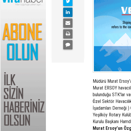
Müdürü Murat Ersoy'a 
Murat ERSOY havacılık
bulunduğu STK'lar vas
Özel Sektör Havacılık
İşadamları Derneği ) 
Yeşilköy Rotary Kul
Kurulu Başkanı Hamdi
Murat Ersoy’un Öz