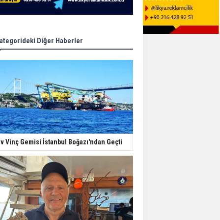
ategorideki Diğer Haberler
v Vinç Gemisi İstanbul Boğazı'ndan Geçti