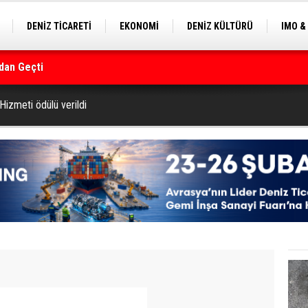
DENİZ TİCARETİ
EKONOMİ
DENİZ KÜLTÜRÜ
IMO &
dan Geçti
EKLE
BALIKÇILIK
ÇEVRE
SEKTÖRDEN
rmanı
Hizmeti ödülü verildi