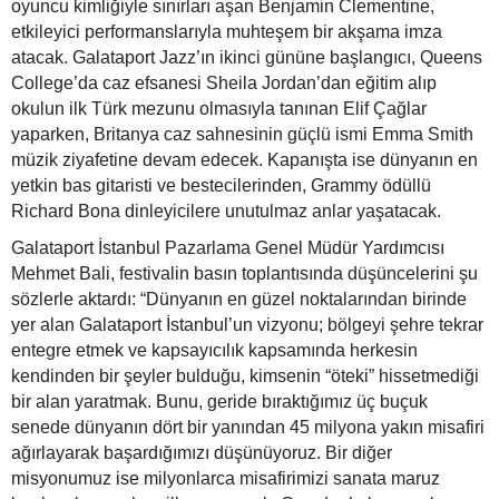
oyuncu kimliğiyle sınırları aşan Benjamin Clementine,
etkileyici performanslarıyla muhteşem bir akşama imza
atacak. Galataport Jazz’ın ikinci gününe başlangıcı, Queens
College’da caz efsanesi Sheila Jordan’dan eğitim alıp
okulun ilk Türk mezunu olmasıyla tanınan Elif Çağlar
yaparken, Britanya caz sahnesinin güçlü ismi Emma Smith
müzik ziyafetine devam edecek. Kapanışta ise dünyanın en
yetkin bas gitaristi ve bestecilerinden, Grammy ödüllü
Richard Bona dinleyicilere unutulmaz anlar yaşatacak.
Galataport İstanbul Pazarlama Genel Müdür Yardımcısı
Mehmet Bali, festivalin basın toplantısında düşüncelerini şu
sözlerle aktardı: “Dünyanın en güzel noktalarından birinde
yer alan Galataport İstanbul’un vizyonu; bölgeyi şehre tekrar
entegre etmek ve kapsayıcılık kapsamında herkesin
kendinden bir şeyler bulduğu, kimsenin “öteki” hissetmediği
bir alan yaratmak. Bunu, geride bıraktığımız üç buçuk
senede dünyanın dört bir yanından 45 milyona yakın misafiri
ağırlayarak başardığımızı düşünüyoruz. Bir diğer
misyonumuz ise milyonlarca misafirimizi sanata maruz