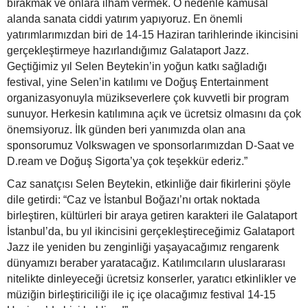
bırakmak ve onlara ilham vermek. O nedenle kamusal
alanda sanata ciddi yatırım yapıyoruz. En önemli
yatırımlarımızdan biri de 14-15 Haziran tarihlerinde ikincisini
gerçekleştirmeye hazırlandığımız Galataport Jazz.
Geçtiğimiz yıl Selen Beytekin’in yoğun katkı sağladığı
festival, yine Selen’in katılımı ve Doğuş Entertainment
organizasyonuyla müzikseverlere çok kuvvetli bir program
sunuyor. Herkesin katılımına açık ve ücretsiz olmasını da çok
önemsiyoruz. İlk günden beri yanımızda olan ana
sponsorumuz Volkswagen ve sponsorlarımızdan D-Saat ve
D.ream ve Doğuş Sigorta’ya çok teşekkür ederiz.”
Caz sanatçısı Selen Beytekin, etkinliğe dair fikirlerini şöyle
dile getirdi: “Caz ve İstanbul Boğazı’nı ortak noktada
birleştiren, kültürleri bir araya getiren karakteri ile Galataport
İstanbul’da, bu yıl ikincisini gerçekleştireceğimiz Galataport
Jazz ile yeniden bu zenginliği yaşayacağımız rengarenk
dünyamızı beraber yaratacağız. Katılımcıların uluslararası
nitelikte dinleyeceği ücretsiz konserler, yaratıcı etkinlikler ve
müziğin birleştiriciliği ile iç içe olacağımız festival 14-15