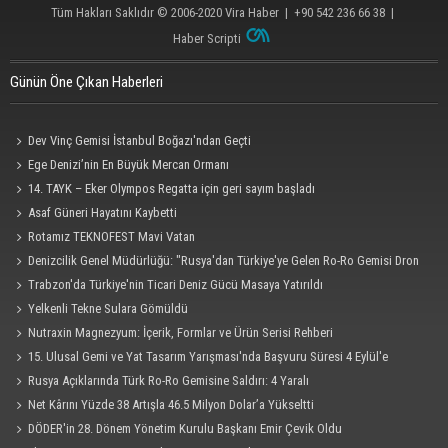
Tüm Hakları Saklıdır © 2006-2020
Vira Haber
| +90 542 236 66 38 |
Haber Scripti
Günün Öne Çıkan Haberleri
Dev Vinç Gemisi İstanbul Boğazı'ndan Geçti
Ege Denizi’nin En Büyük Mercan Ormanı
14. TAYK – Eker Olympos Regatta için geri sayım başladı
Asaf Güneri Hayatını Kaybetti
Rotamız TEKNOFEST Mavi Vatan
Denizcilik Genel Müdürlüğü: "Rusya'dan Türkiye'ye Gelen Ro-Ro Gemisi Dron
Saldırısına Uğradı"
Trabzon'da Türkiye'nin Ticari Deniz Gücü Masaya Yatırıldı
Yelkenli Tekne Sulara Gömüldü
Nutraxin Magnezyum: İçerik, Formlar ve Ürün Serisi Rehberi
15. Ulusal Gemi ve Yat Tasarım Yarışması'nda Başvuru Süresi 4 Eylül'e
Uzatıldı
Rusya Açıklarında Türk Ro-Ro Gemisine Saldırı: 4 Yaralı
Net Kârını Yüzde 38 Artışla 46.5 Milyon Dolar’a Yükseltti
DÖDER'in 28. Dönem Yönetim Kurulu Başkanı Emir Çevik Oldu