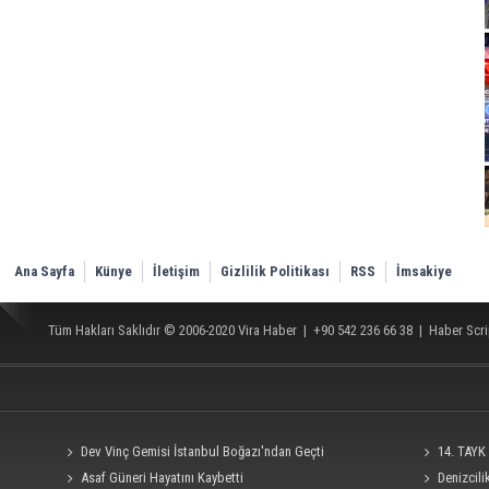
Ana Sayfa
Künye
İletişim
Gizlilik Politikası
RSS
İmsakiye
Tüm Hakları Saklıdır © 2006-2020
Vira Haber
| +90 542 236 66 38 |
Haber Scri
Dev Vinç Gemisi İstanbul Boğazı'ndan Geçti
14. TAYK 
Asaf Güneri Hayatını Kaybetti
Denizcil