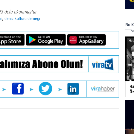
23 defa okunmuştur
,
en
deniz kültürü derneği
Bu K
Ha
Öz