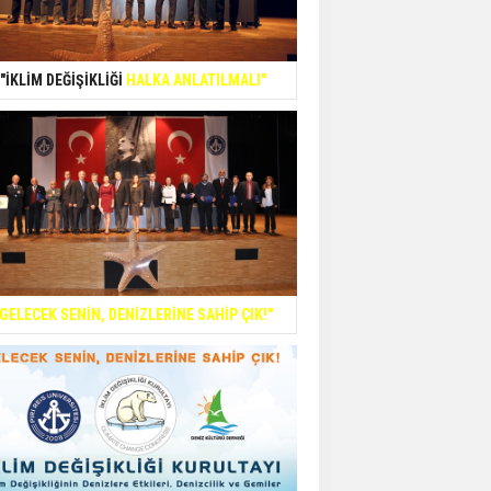
"İKLİM DEĞİŞİKLİĞİ
HALKA ANLATILMALI"
"GELECEK SENİN, DENİZLERİNE SAHİP ÇIK!"