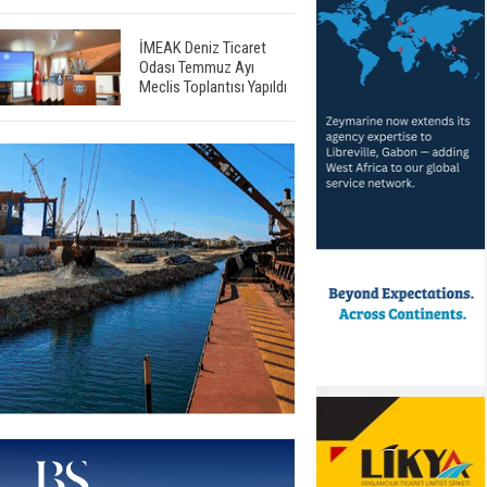
İMEAK Deniz Ticaret
Odası Temmuz Ayı
Meclis Toplantısı Yapıldı