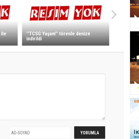
ile
''TCSG Yaşam'' törenle denize
indirildi