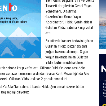
Tayf Ajans Başkanı, Vira ve Deniz
Ticareti dergilerinin Genel Yayın
Yönetmeni, Ulaştırma
Gazetesi'nin Genel Yayın
Koordinatörü Hakkı Şen'in ablası
Gülistan Yıldız sabaha karşı vefat
etti.
Bir süredir kanser tedavisi gören
Gülistan Yıldız, pazar akşamı
yoğun bakıma alınmıştı. 3 gün
yoğun bakımda kalan Gülistan
Yıldız bütün müdahalelere
ak sabaha karşı vefat etti. Gülistan Yıldız'ın cenazesi öğle
ınan cenaze namazının ardından Bursa Kent Mezarlığı'nda Aile
ecek. Gülistan Yıldız evli ve 2 çocuk annesi idi.
dız'a Allah'tan rahmet, başta Hakkı Şen olmak üzere bütün
 başsağlığı diliyoruz.