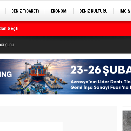
DENİZ TİCARETİ
EKONOMİ
DENİZ KÜLTÜRÜ
IMO &
dan Geçti
EKLE
BALIKÇILIK
ÇEVRE
SEKTÖRDEN
rmanı
acı günü