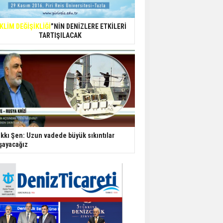
İKLİM DEĞİŞİKLİĞİ
”NİN DENİZLERE ETKİLERİ
TARTIŞILACAK
kkı Şen: Uzun vadede büyük sıkıntılar
şayacağız