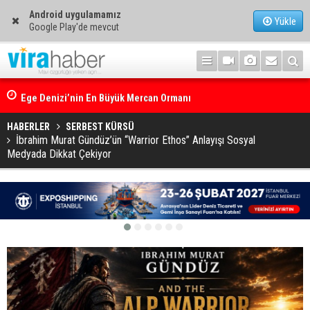
Android uygulamamız
Yükle
Google Play'de mevcut
Ege Denizi’nin En Büyük Mercan Ormanı
HABERLER
SERBEST KÜRSÜ
İbrahim Murat Gündüz’ün “Warrior Ethos” Anlayışı Sosyal
Medyada Dikkat Çekiyor