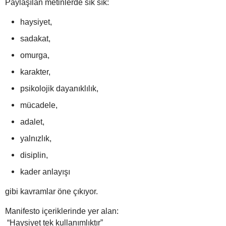
Paylaşılan metinlerde sık sık:
haysiyet,
sadakat,
omurga,
karakter,
psikolojik dayanıklılık,
mücadele,
adalet,
yalnızlık,
disiplin,
kader anlayışı
gibi kavramlar öne çıkıyor.
Manifesto içeriklerinde yer alan:
“Haysiyet tek kullanımlıktır”