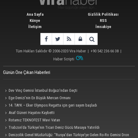
Ana Sayfa
Gizlilik Politikası
Künye
RSS
İletişim
İmsakiye
Tüm Hakları Saklıdır © 2006-2020
Vira Haber
| +90 542 236 66 38 |
Haber Scripti
Günün Öne Çıkan Haberleri
Dev Vinç Gemisi İstanbul Boğazı'ndan Geçti
Ege Denizi’nin En Büyük Mercan Ormanı
14. TAYK – Eker Olympos Regatta için geri sayım başladı
Asaf Güneri Hayatını Kaybetti
Rotamız TEKNOFEST Mavi Vatan
Trabzon'da Türkiye'nin Ticari Deniz Gücü Masaya Yatırıldı
Denizcilik Genel Müdürlüğü: "Rusya'dan Türkiye'ye Gelen Ro-Ro Gemisi Dron