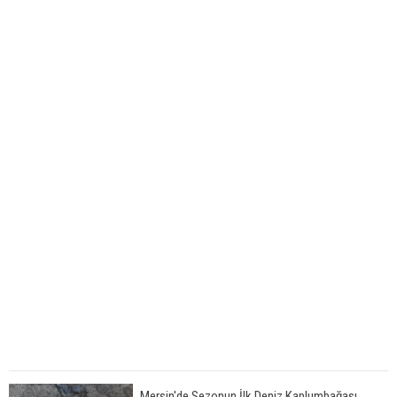
Mersin'de Sezonun İlk Deniz Kaplumbağası