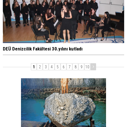
DEÜ Denizcilik Fakültesi 30.yılını kutladı
1
2
3
4
5
6
7
8
9
10