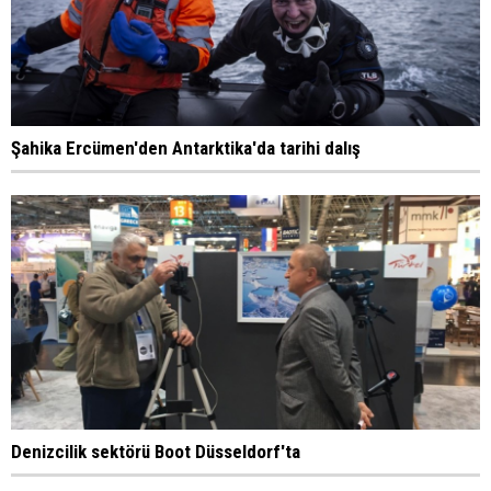
Şahika Ercümen'den Antarktika'da tarihi dalış
Denizcilik sektörü Boot Düsseldorf'ta