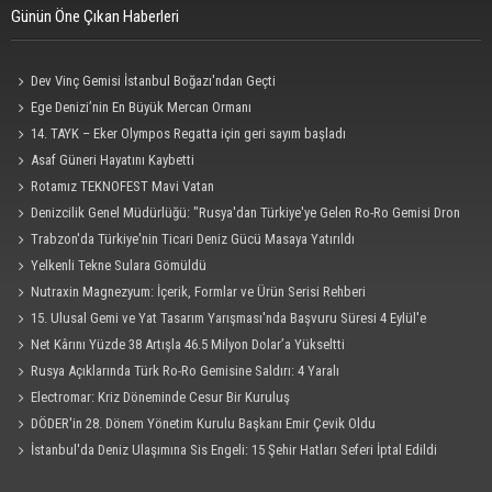
Günün Öne Çıkan Haberleri
Dev Vinç Gemisi İstanbul Boğazı'ndan Geçti
Ege Denizi’nin En Büyük Mercan Ormanı
14. TAYK – Eker Olympos Regatta için geri sayım başladı
Asaf Güneri Hayatını Kaybetti
Rotamız TEKNOFEST Mavi Vatan
Denizcilik Genel Müdürlüğü: "Rusya'dan Türkiye'ye Gelen Ro-Ro Gemisi Dron
Saldırısına Uğradı"
Trabzon'da Türkiye'nin Ticari Deniz Gücü Masaya Yatırıldı
Yelkenli Tekne Sulara Gömüldü
Nutraxin Magnezyum: İçerik, Formlar ve Ürün Serisi Rehberi
15. Ulusal Gemi ve Yat Tasarım Yarışması'nda Başvuru Süresi 4 Eylül'e
Uzatıldı
Net Kârını Yüzde 38 Artışla 46.5 Milyon Dolar’a Yükseltti
Rusya Açıklarında Türk Ro-Ro Gemisine Saldırı: 4 Yaralı
Electromar: Kriz Döneminde Cesur Bir Kuruluş
DÖDER'in 28. Dönem Yönetim Kurulu Başkanı Emir Çevik Oldu
İstanbul'da Deniz Ulaşımına Sis Engeli: 15 Şehir Hatları Seferi İptal Edildi