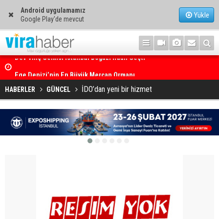
Android uygulamamız
Yükle
Google Play'de mevcut
Ege Denizi’nin En Büyük Mercan Ormanı
İDO’dan yeni bir hizmet
HABERLER
GÜNCEL