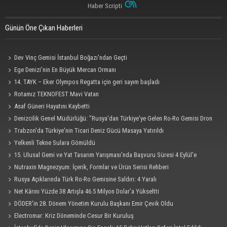
Haber Scripti
Günün Öne Çıkan Haberleri
Dev Vinç Gemisi İstanbul Boğazı'ndan Geçti
Ege Denizi’nin En Büyük Mercan Ormanı
14. TAYK – Eker Olympos Regatta için geri sayım başladı
Rotamız TEKNOFEST Mavi Vatan
Asaf Güneri Hayatını Kaybetti
Denizcilik Genel Müdürlüğü: "Rusya'dan Türkiye'ye Gelen Ro-Ro Gemisi Dron
Saldırısına Uğradı"
Trabzon'da Türkiye'nin Ticari Deniz Gücü Masaya Yatırıldı
Yelkenli Tekne Sulara Gömüldü
15. Ulusal Gemi ve Yat Tasarım Yarışması'nda Başvuru Süresi 4 Eylül'e
Uzatıldı
Nutraxin Magnezyum: İçerik, Formlar ve Ürün Serisi Rehberi
Rusya Açıklarında Türk Ro-Ro Gemisine Saldırı: 4 Yaralı
Net Kârını Yüzde 38 Artışla 46.5 Milyon Dolar’a Yükseltti
DÖDER'in 28. Dönem Yönetim Kurulu Başkanı Emir Çevik Oldu
Electromar: Kriz Döneminde Cesur Bir Kuruluş