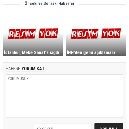
Önceki ve Sonraki Haberler
İstanbul, Meke Sanat’a sığdı
İHH'den gemi açıklaması
HABERE
YORUM KAT