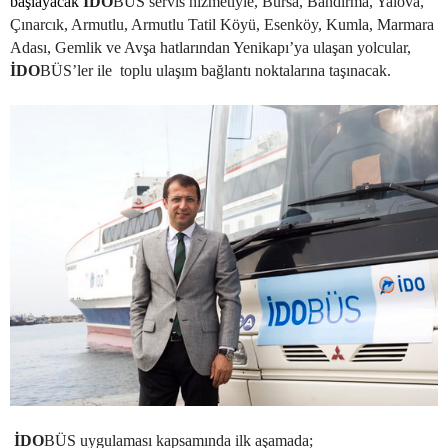
başlayacak
İDO
BÜS servis hizmetiyle, Bursa, Bandırma, Yalova,
Çınarcık, Armutlu, Armutlu Tatil Köyü, Esenköy, Kumla, Marmara
Adası, Gemlik ve Avşa hatlarından Yenikapı’ya ulaşan yolcular,
İDO
BÜS’ler ile
toplu ulaşım bağlantı noktalarına taşınacak.
İDO
BÜS uygulaması kapsamında ilk aşamada;