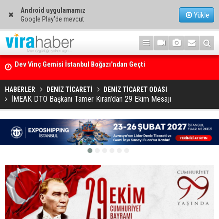
Android uygulamamız
Yükle
Google Play'de mevcut
Ege Denizi’nin En Büyük Mercan Ormanı
HABERLER
DENİZ TİCARETİ
DENİZ TİCARET ODASI
İMEAK DTO Başkanı Tamer Kıran'dan 29 Ekim Mesajı