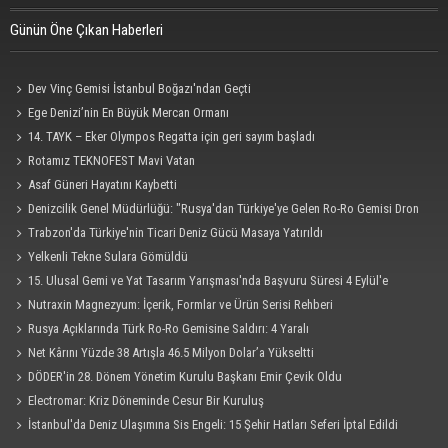
Günün Öne Çıkan Haberleri
Dev Vinç Gemisi İstanbul Boğazı'ndan Geçti
Ege Denizi’nin En Büyük Mercan Ormanı
14. TAYK – Eker Olympos Regatta için geri sayım başladı
Rotamız TEKNOFEST Mavi Vatan
Asaf Güneri Hayatını Kaybetti
Denizcilik Genel Müdürlüğü: "Rusya'dan Türkiye'ye Gelen Ro-Ro Gemisi Dron
Saldırısına Uğradı"
Trabzon'da Türkiye'nin Ticari Deniz Gücü Masaya Yatırıldı
Yelkenli Tekne Sulara Gömüldü
15. Ulusal Gemi ve Yat Tasarım Yarışması'nda Başvuru Süresi 4 Eylül'e
Uzatıldı
Nutraxin Magnezyum: İçerik, Formlar ve Ürün Serisi Rehberi
Rusya Açıklarında Türk Ro-Ro Gemisine Saldırı: 4 Yaralı
Net Kârını Yüzde 38 Artışla 46.5 Milyon Dolar’a Yükseltti
DÖDER'in 28. Dönem Yönetim Kurulu Başkanı Emir Çevik Oldu
Electromar: Kriz Döneminde Cesur Bir Kuruluş
İstanbul'da Deniz Ulaşımına Sis Engeli: 15 Şehir Hatları Seferi İptal Edildi