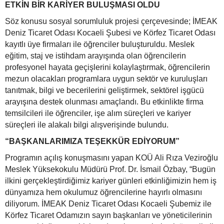
ETKİN BİR KARİYER BULUŞMASI OLDU
Söz konusu sosyal sorumluluk projesi çerçevesinde; İMEAK
Deniz Ticaret Odası Kocaeli Şubesi ve Körfez Ticaret Odası
kayıtlı üye firmaları ile öğrenciler buluşturuldu. Meslek
eğitim, staj ve istihdam arayışında olan öğrencilerin
profesyonel hayata geçişlerini kolaylaştırmak, öğrencilerin
mezun olacakları programlara uygun sektör ve kuruluşları
tanıtmak, bilgi ve becerilerini geliştirmek, sektörel işgücü
arayışına destek olunması amaçlandı. Bu etkinlikte firma
temsilcileri ile öğrenciler,
işe alım süreçleri ve kariyer
süreçleri ile alakalı bilgi alışverişinde bulundu.
“BAŞKANLARIMIZA TEŞEKKÜR EDİYORUM”
Programın açılış konuşmasını yapan KOÜ Ali Rıza Veziroğlu
Meslek Yüksekokulu Müdürü Prof. Dr. İsmail Özbay, “Bugün
ilkini gerçekleştirdiğimiz kariyer günleri etkinliğimizin hem iş
dünyamıza hem okulumuz öğrencilerine hayırlı olmasını
diliyorum. İMEAK Deniz Ticaret Odası Kocaeli Şubemiz ile
Körfez Ticaret Odamızın sayın başkanları ve yöneticilerinin