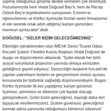
yapmış olduğumuz girişime destek vermeleri çok önemliydi.
Huzurlarınızda hem Vedat Doğusel Bey’e, hem de Recep
Öztürk Bey’e teşekkürlerimi sunuyorum. Eminim ki;
öğrencilerimiz ve Körfez ilçemizde hizmet veren firmalarımız
el ele vererek ortak adım attığımız kariyer gününden
memnun ayrılacaktır” dedi.
DOĞUSEL: “SİZLER BİZİM GELECEĞİMİZSİNİZ”
Etkinliğin iştiraklerinden olan İMEAK Deniz Ticaret Odası
Kocaeli Şubesi Yönetim Kurulu Başkanı Vedat Doğusel de
duygu ve düşüncelerini aktararak, “Şube olarak her türlü
sosyal sorumluluk projesinin yanında olmaya elimizden
geldiğince gayret ediyoruz. Denizciliğin başkenti Kocaeli’de
yapılan yatırımların bizlerin ve gençlerimizin önünü açması
konusunda bir bütünlük sağladığı düşüncesindeyim. Bugün
Körfez ilçemizde ilk kez yaptığımız kariyer gününün
ilçemize, şehrimize ve ülkemize çok faydalı olacağı
görüşündeyim. Sizler bizim geleceğimiz, bayrağı daha ileri
taşıyacak nesillerimizsiniz. Sizlere güveniyor, geleceğinizi
kurmak adına yanınızda olduğumuzu bilmenizi istiyorum”