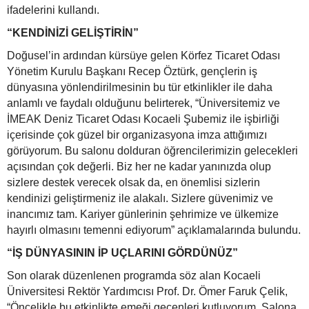
ifadelerini kullandı.
“KENDİNİZİ GELİŞTİRİN”
Doğusel’in ardından kürsüye gelen Körfez Ticaret Odası
Yönetim Kurulu Başkanı Recep Öztürk, gençlerin iş
dünyasına yönlendirilmesinin bu tür etkinlikler ile daha
anlamlı ve faydalı olduğunu belirterek, “Üniversitemiz ve
İMEAK Deniz Ticaret Odası Kocaeli Şubemiz ile işbirliği
içerisinde çok güzel bir organizasyona imza attığımızı
görüyorum. Bu salonu dolduran öğrencilerimizin gelecekleri
açısından çok değerli. Biz her ne kadar yanınızda olup
sizlere destek verecek olsak da, en önemlisi sizlerin
kendinizi geliştirmeniz ile alakalı. Sizlere güvenimiz ve
inancımız tam. Kariyer günlerinin şehrimize ve ülkemize
hayırlı olmasını temenni ediyorum” açıklamalarında bulundu.
“İŞ DÜNYASININ İP UÇLARINI GÖRDÜNÜZ”
Son olarak düzenlenen programda söz alan Kocaeli
Üniversitesi Rektör Yardımcısı Prof. Dr. Ömer Faruk Çelik,
“Öncelikle bu etkinlikte emeği geçenleri kutluyorum. Salona