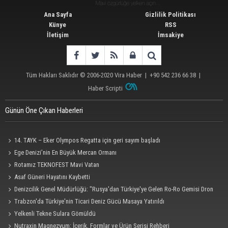
Ana Sayfa
Gizlilik Politikası
Künye
RSS
İletişim
İmsakiye
Tüm Hakları Saklıdır © 2006-2020
Vira Haber
| +90 542 236 66 38 |
Haber Scripti
Günün Öne Çıkan Haberleri
14. TAYK – Eker Olympos Regatta için geri sayım başladı
Ege Denizi’nin En Büyük Mercan Ormanı
Rotamız TEKNOFEST Mavi Vatan
Asaf Güneri Hayatını Kaybetti
Denizcilik Genel Müdürlüğü: "Rusya'dan Türkiye'ye Gelen Ro-Ro Gemisi Dron
Saldırısına Uğradı"
Trabzon'da Türkiye'nin Ticari Deniz Gücü Masaya Yatırıldı
Yelkenli Tekne Sulara Gömüldü
Nutraxin Magnezyum: İçerik, Formlar ve Ürün Serisi Rehberi