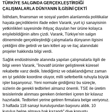
TÜRKİYE SALGINDA GERÇEKLEŞTİRDİĞİ
ÇALIŞMALARLA DÜNYANIN İLGİSİNİ ÇEKTİ
İstihdam, finansman ve sosyal yardım alanlarında politikalar
hayata geçirdiklerini ifade eden Varank, yurt içi sanayisinin
yetkinlikleri sayesinde ihtiyaç duyulan her ürüne kolayca
erişilebildiğinin altını çizdi. Varank, Türkiye'nin salgın
döneminde gerçekleştirdiği çalışmalarla dünyanın ilgisini
çektiğini dile getirdi ve tanı kitleri aşı ve ilaç alanındaki
projeler hakkında bilgi verdi.
Sağlık endüstrisinde alanında yapılan çalışmalarla ilgili de
bilgi veren Varank, "İnovatif ürünler geliştirerek küresel
rekabette varız dedik. İstediğimiz ve odaklandığımız zaman
en iyi şekilde koordine oluyor, milli seferberlik ruhuyla büyük
işler başarıyoruz. Yeni normale girdiğimiz bu süreçte,
sizlerin de gerekli tedbirleri almanız önemli. TSE ile üretim
tesislerinde alınması gereken önlemleri içeren bir kılavuz
hazırladık. Tedbirleri yerine getiren firmalara belge veriyoruz.
3 haftada 118 sanayi kuruluşundan başvuru aldık. 10
kuruluş belge almaya hak kazandı” diye konuştu.