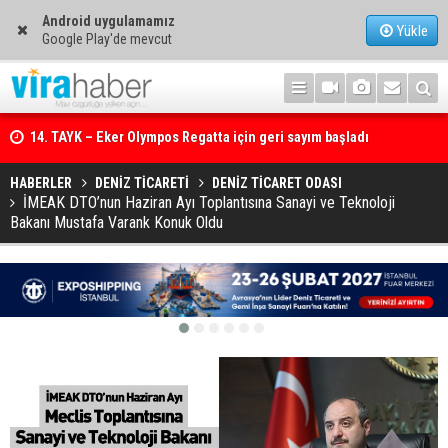
Android uygulamamız
Yükle
Google Play'de mevcut
14. TAYK – Eker Olympos Regatta için geri sayım başladı
HABERLER
DENİZ TİCARETİ
DENİZ TİCARET ODASI
İMEAK DTO’nun Haziran Ayı Toplantısına Sanayi ve Teknoloji
Bakanı Mustafa Varank Konuk Oldu