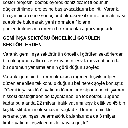
koster projesini destekleyerek deniz ticaret filosunun
güçlendirilmesi projesine başlayacaklarını belirtti. Varank,
bu işin bir an önce sonuçlandırılması ve ilk imzaların atılması
talebinde bulunarak, yeni normalde filoların
güçlendirilmesinin önemli bir konu olacağını vurguladı.
GEMİ İNŞA SEKTÖRÜ ÖNCELİKLİ GÖRÜLEN
SEKTÖRLERDEN
Varank, gemi inşa sektörünün öncelikli görülen sektörlerden
biri olduğunun altını çizerek yatırım teşvik mevzuatında da
bu durumun yansımalarının görüldüğünü söyledi.
Varank, geminin bir ürün olmasına rağmen teşvik belgesi
düzenlenebilen tek konu olduğunu belirterek şöyle konuştu:
“"Gemi inşa sektörü, yatırım döneminde sigorta primi işveren
hissesi desteğinden de faydalanabilen tek sektör. Bugüne
kadar bu alanda 22 milyar liralık yatırımı teşvik ettik ve 45 bin
kişilik istihdamın oluşmasını sağladık. Bununla birlikte
tersane, yat inşası ve armatörlük alanlarında da 3 milyar
liralık yatırım, teşviklerimizle hayata geçti."