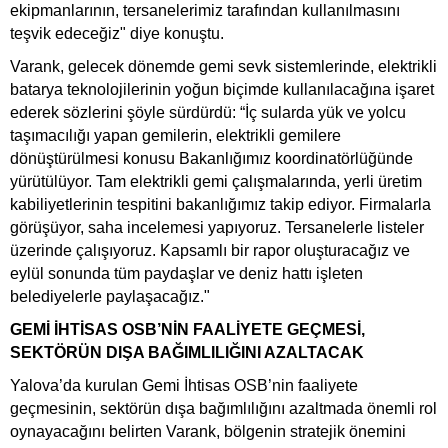
ekipmanlarının, tersanelerimiz tarafından kullanılmasını
teşvik edeceğiz" diye konuştu.
Varank, gelecek dönemde gemi sevk sistemlerinde, elektrikli
batarya teknolojilerinin yoğun biçimde kullanılacağına işaret
ederek sözlerini şöyle sürdürdü: “İç sularda yük ve yolcu
taşımacılığı yapan gemilerin, elektrikli gemilere
dönüştürülmesi konusu Bakanlığımız koordinatörlüğünde
yürütülüyor. Tam elektrikli gemi çalışmalarında, yerli üretim
kabiliyetlerinin tespitini bakanlığımız takip ediyor. Firmalarla
görüşüyor, saha incelemesi yapıyoruz. Tersanelerle listeler
üzerinde çalışıyoruz. Kapsamlı bir rapor oluşturacağız ve
eylül sonunda tüm paydaşlar ve deniz hattı işleten
belediyelerle paylaşacağız."
GEMİ İHTİSAS OSB’NİN FAALİYETE GEÇMESİ,
SEKTÖRÜN DIŞA BAĞIMLILIĞINI AZALTACAK
Yalova’da kurulan Gemi İhtisas OSB’nin faaliyete
geçmesinin, sektörün dışa bağımlılığını azaltmada önemli rol
oynayacağını belirten Varank, bölgenin stratejik önemini