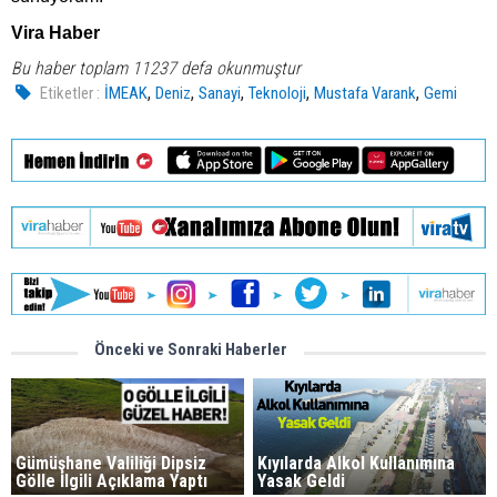
Vira Haber
Bu haber toplam 11237 defa okunmuştur
,
,
,
,
,
Etiketler :
İMEAK
Deniz
Sanayi
Teknoloji
Mustafa Varank
Gemi
Önceki ve Sonraki Haberler
Gümüşhane Valiliği Dipsiz
Kıyılarda Alkol Kullanımına
Gölle İlgili Açıklama Yaptı
Yasak Geldi