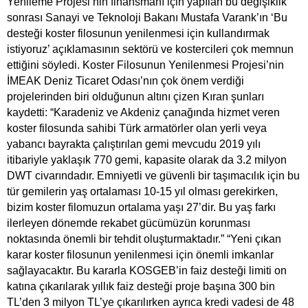
Yenileme Projesi’nin finansmanı için yapılan bu değişiklik
sonrası Sanayi ve Teknoloji Bakanı Mustafa Varank’ın ‘Bu
desteği koster filosunun yenilenmesi için kullandırmak
istiyoruz’ açıklamasının sektörü ve kostercileri çok memnun
ettiğini söyledi. Koster Filosunun Yenilenmesi Projesi’nin
İMEAK Deniz Ticaret Odası’nın çok önem verdiği
projelerinden biri olduğunun altını çizen Kıran şunları
kaydetti: “Karadeniz ve Akdeniz çanağında hizmet veren
koster filosunda sahibi Türk armatörler olan yerli veya
yabancı bayrakta çalıştırılan gemi mevcudu 2019 yılı
itibariyle yaklaşık 770 gemi, kapasite olarak da 3.2 milyon
DWT civarındadır. Emniyetli ve güvenli bir taşımacılık için bu
tür gemilerin yaş ortalaması 10-15 yıl olması gerekirken,
bizim koster filomuzun ortalama yaşı 27’dir. Bu yaş farkı
ilerleyen dönemde rekabet gücümüzün korunması
noktasında önemli bir tehdit oluşturmaktadır.” “Yeni çıkan
karar koster filosunun yenilenmesi için önemli imkanlar
sağlayacaktır. Bu kararla KOSGEB’in faiz desteği limiti on
katına çıkarılarak yıllık faiz desteği proje başına 300 bin
TL’den 3 milyon TL’ye çıkarılırken ayrıca kredi vadesi de 48