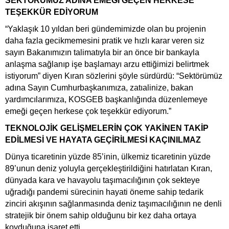
SEKTÖRÜMÜZ ADINA EMEĞİ GEÇEN HERKESE
TEŞEKKÜR EDİYORUM
“Yaklaşık 10 yıldan beri gündemimizde olan bu projenin
daha fazla gecikmemesini pratik ve hızlı karar veren siz
sayın Bakanımızın talimatıyla bir an önce bir bankayla
anlaşma sağlanıp işe başlamayı arzu ettiğimizi belirtmek
istiyorum” diyen Kıran sözlerini şöyle sürdürdü: “Sektörümüz
adına Sayın Cumhurbaşkanımıza, zatıalinize, bakan
yardımcılarımıza, KOSGEB başkanlığında düzenlemeye
emeği geçen herkese çok teşekkür ediyorum.”
TEKNOLOJİK GELİŞMELERİN ÇOK YAKİNEN TAKİP
EDİLMESİ VE HAYATA GEÇİRİLMESİ KAÇINILMAZ
Dünya ticaretinin yüzde 85’inin, ülkemiz ticaretinin yüzde
89’unun deniz yoluyla gerçekleştirildiğini hatırlatan Kıran,
dünyada kara ve havayolu taşımacılığının çok sekteye
uğradığı pandemi sürecinin hayati öneme sahip tedarik
zinciri akışının sağlanmasında deniz taşımacılığının ne denli
stratejik bir önem sahip olduğunu bir kez daha ortaya
koyduğuna işaret etti.