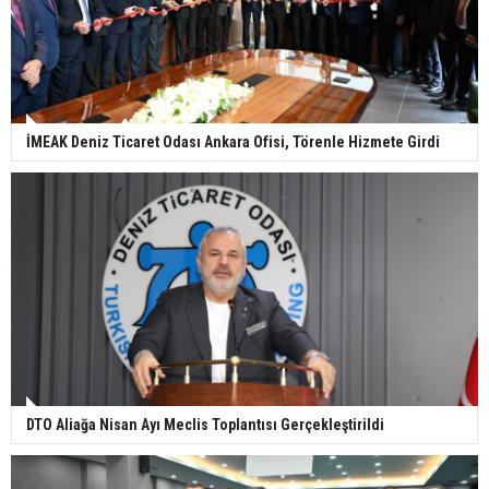
İMEAK Deniz Ticaret Odası Ankara Ofisi, Törenle Hizmete Girdi
DTO Aliağa Nisan Ayı Meclis Toplantısı Gerçekleştirildi